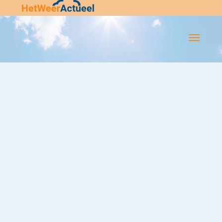
Flip-
Flop
Navigatie