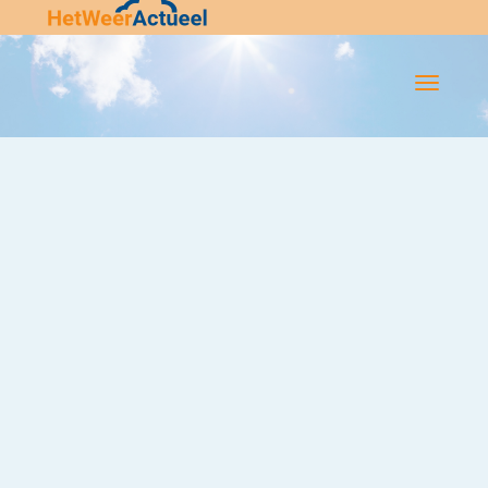
Flip-
Flop
Navigatie