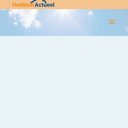
Flip-
Flop
Navigatie