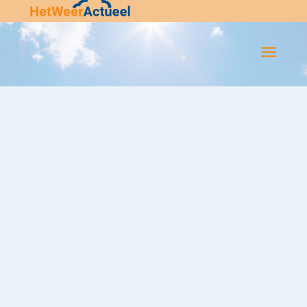
Flip-
Flop
Navigatie