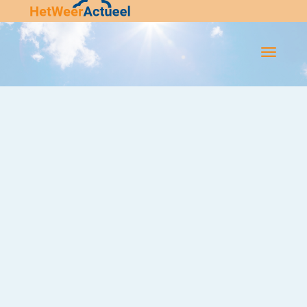
Flip-
Flop
Navigatie