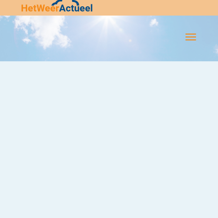
Flip-
Flop
Navigatie