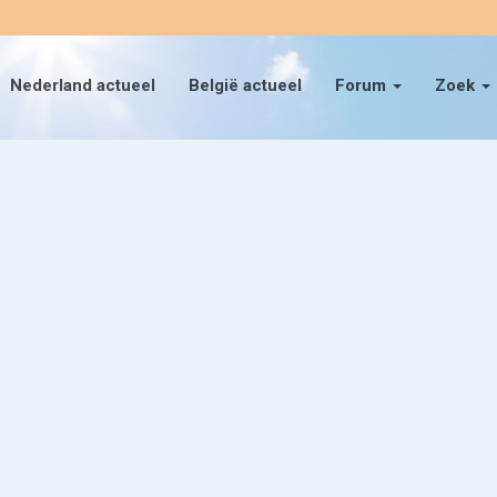
Nederland actueel
België actueel
Forum
Zoek