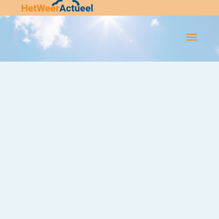
Flip-
Flop
Navigatie