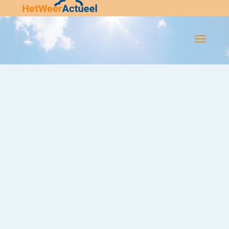
Flip-
Flop
Navigatie