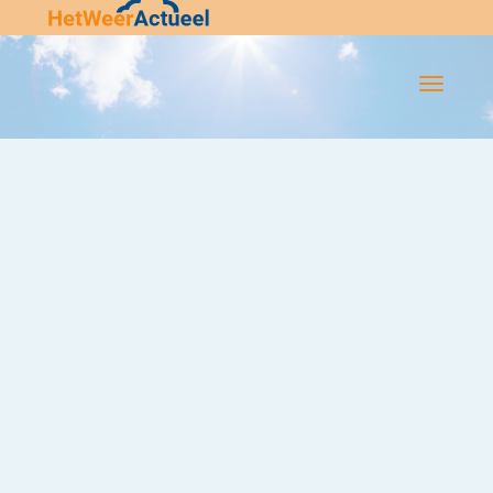
Flip-
Flop
Navigatie