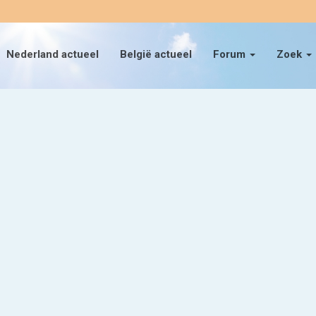
Nederland actueel
België actueel
Forum
Zoek