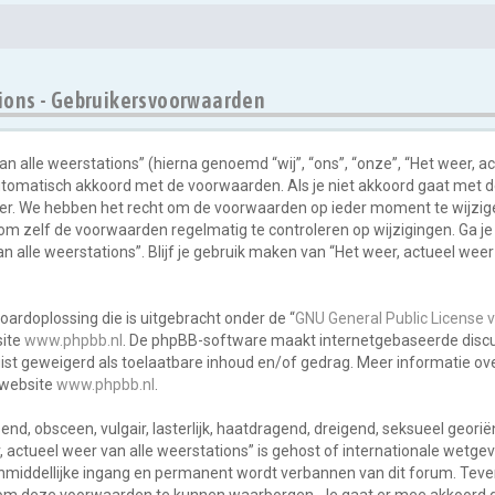
tions - Gebruikersvoorwaarden
 alle weerstations” (hierna genoemd “wij”, “ons”, “onze”, “Het weer, ac
utomatisch akkoord met de voorwaarden. Als je niet akkoord gaat met 
ger. We hebben het recht om de voorwaarden op ieder moment te wijzigen
 om zelf de voorwaarden regelmatig te controleren op wijzigingen. Ga j
an alle weerstations”. Blijf je gebruik maken van “Het weer, actueel wee
oardoplossing die is uitgebracht onder de “
GNU General Public License 
site
www.phpbb.nl
. De phpBB-software maakt internetgebaseerde discus
uist geweigerd als toelaatbare inhoud en/of gedrag. Meer informatie ov
 website
www.phpbb.nl
.
end, obsceen, vulgair, lasterlijk, haatdragend, dreigend, seksueel geori
r, actueel weer van alle weerstations” is gehost of internationale wetg
 onmiddellijke ingang en permanent wordt verbannen van dit forum. Teven