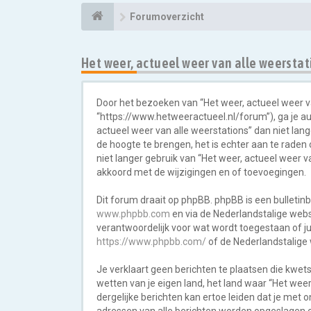
Forumoverzicht
Het weer, actueel weer van alle weersta
Door het bezoeken van “Het weer, actueel weer van
“https://www.hetweeractueel.nl/forum”), ga je a
actueel weer van alle weerstations” dan niet lan
de hoogte te brengen, het is echter aan te raden
niet langer gebruik van “Het weer, actueel weer v
akkoord met de wijzigingen en of toevoegingen.
Dit forum draait op phpBB. phpBB is een bulletinb
www.phpbb.com
en via de Nederlandstalige web
verantwoordelijk voor wat wordt toegestaan of j
https://www.phpbb.com/
of de Nederlandstalige
Je verklaart geen berichten te plaatsen die kwets
wetten van je eigen land, het land waar “Het wee
dergelijke berichten kan ertoe leiden dat je met