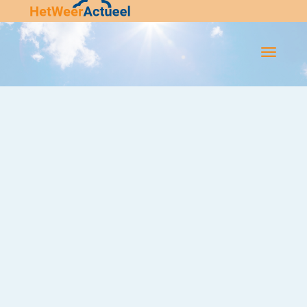
Flip-
Flop
Navigatie