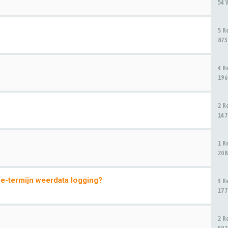
54 
5 R
873
4 R
196
2 R
147
1 R
208
e-termijn weerdata logging?
3 R
177
2 R