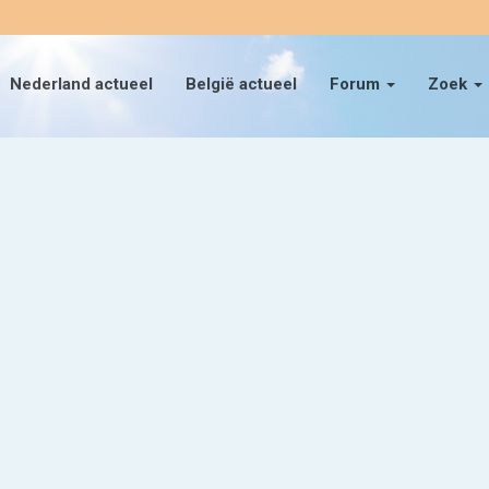
Nederland actueel
België actueel
Forum
Zoek