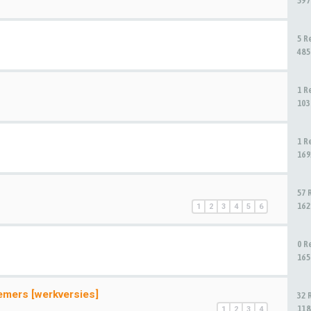
597
5 R
485
1 R
103
1 R
169
57 
162
1
2
3
4
5
6
0 R
165
emers [werkversies]
32 
118
1
2
3
4