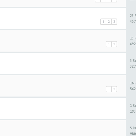
23 
457
1
2
3
13 
492
1
2
3 R
327
16 
562
1
2
1 R
193
5 R
980