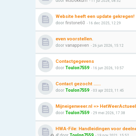
door
WSDokkum
- 11 jul 2026, 08:52
Website heeft een update gekregen!
door
firstone60
- 16 dec 2025, 12:29
even voorstellen.
door
vanappeven
- 26 jun 2026, 15:12
Contactgegevens
door
Toulon7559
- 16 jun 2026, 10:57
Contact gezocht ......
door
Toulon7559
- 03 apr 2023, 11:45
Mijneigenweer.nl => HetWeerActueel
door
Toulon7559
- 29 mei 2026, 17:38
HWA-File: Handleidingen voor deeln
door
Toulon7559
- 19 nov 2021, 15:52