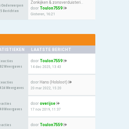
Zonkijken & zonsverduistering…
8 Onderwerpen
door
Toulon7559
5 Berichten
Gisteren, 16:21
ATISTIEKEN
LAATSTE BERICHT
door
Toulon7559
Reacties
02 Weergaves
14 dec 2025, 13:43
door
Hans (Holsloot)
Reacties
416 Weergaves
20 mar 2022, 15:20
door
overijse
eacties
40 Weergaves
17 nov 2019, 11:37
door
Toulon7559
eacties