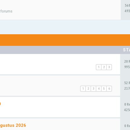
56
493
e forums
ST
20 
995
1
2
3
52 
217
1
2
3
4
5
6
0
0 R
425
ugustus 2026
0 R