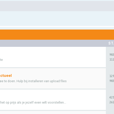
ST
98
112
te
ctueel
12
983
e te doen. Hulp bij installeren van upload files
42
262
t op prijs als je jezelf even wilt voorstellen...