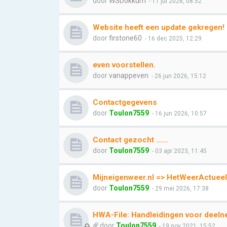
door
WSDokkum
- 11 jul 2026, 08:52
Website heeft een update gekregen!
door
firstone60
- 16 dec 2025, 12:29
even voorstellen.
door
vanappeven
- 26 jun 2026, 15:12
Contactgegevens
door
Toulon7559
- 16 jun 2026, 10:57
Contact gezocht ......
door
Toulon7559
- 03 apr 2023, 11:45
Mijneigenweer.nl => HetWeerActueel
door
Toulon7559
- 29 mei 2026, 17:38
HWA-File: Handleidingen voor deeln
door
Toulon7559
- 19 nov 2021, 15:52