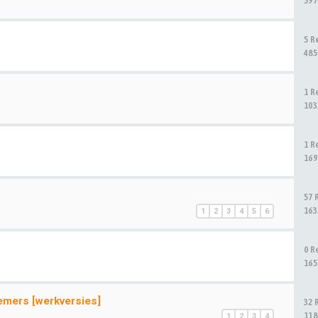
597
5 R
485
1 R
103
1 R
169
57 
163
1
2
3
4
5
6
0 R
165
emers [werkversies]
32 
118
1
2
3
4