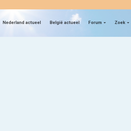
Nederland actueel
België actueel
Forum
Zoek