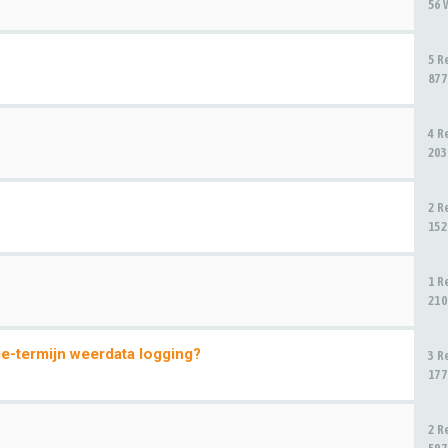
56 
5 R
877
4 R
203
2 R
152
1 R
210
e-termijn weerdata logging?
3 R
177
2 R