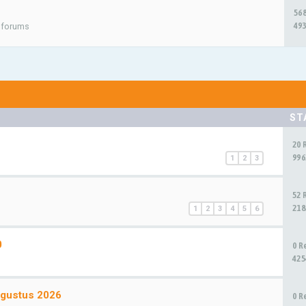
56
493
e forums
ST
20 
996
1
2
3
52 
218
1
2
3
4
5
6
0
0 R
425
ugustus 2026
0 R