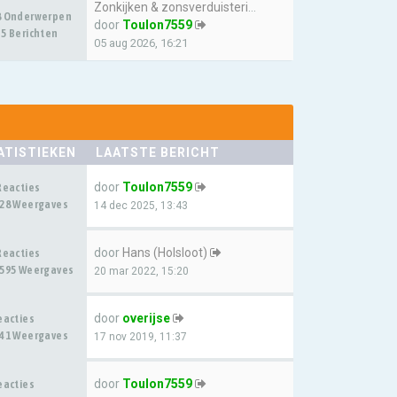
Zonkijken & zonsverduistering…
8 Onderwerpen
door
Toulon7559
5 Berichten
05 aug 2026, 16:21
ATISTIEKEN
LAATSTE BERICHT
door
Toulon7559
Reacties
28 Weergaves
14 dec 2025, 13:43
door
Hans (Holsloot)
Reacties
595 Weergaves
20 mar 2022, 15:20
door
overijse
eacties
41 Weergaves
17 nov 2019, 11:37
door
Toulon7559
eacties