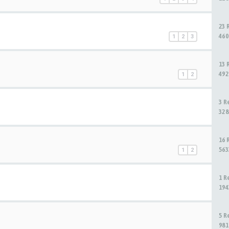
23 
460
1
2
3
13 
492
1
2
3 R
328
16 
563
1
2
1 R
194
5 R
981