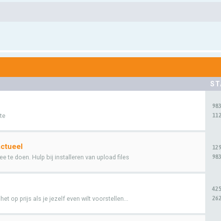
ST
98
112
te
ctueel
12
983
e te doen. Hulp bij installeren van upload files
42
262
t op prijs als je jezelf even wilt voorstellen...