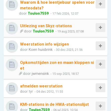
Waarom & hoe leentjebuur spelen voor
meteodata?
door
Toulon7559
- 17 feb 2026, 12:07
Uitlezing van Skyz-stations
door
Toulon7559
- 19 aug 2025, 07:08
Weerstation info wijzigen
door
Koen huisbrink
- 30 dec 2025, 21:56
Opkomsttijden zon en maan kloppen ni
et
door
jwmensink
- 15 sep 2025, 18:57
afmelden weerstation
door
tyr
- 04 dec 2012, 11:55
KMI-stations in de HWA-stationslijst
door
Toulon7559
- 06 jul 2025, 10:54