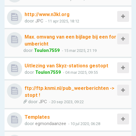
http://www.n3kl.org
door
JPC
- 11 apr 2025, 18:12
Max. omvang van een bijlage bij een for
umbericht
door
Toulon7559
- 15 mar 2025, 21:19
Uitlezing van Skyz-stations gestopt
door
Toulon7559
- 04 mar 2025, 09:55
ftp://ftp.knmi.nl/pub_weerberichten ->
stopt !
door
JPC
- 20 sep 2023, 09:22
Templates
door
egmondaanzee
- 10 jul 2020, 06:28