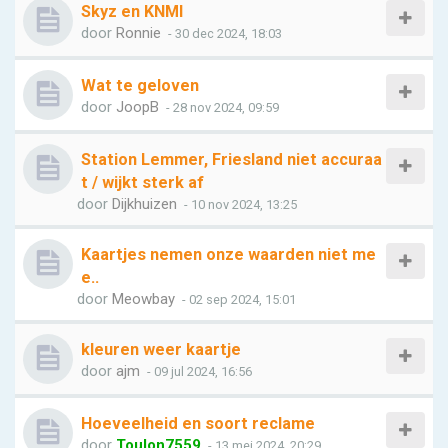
Skyz en KNMI
door
Ronnie
- 30 dec 2024, 18:03
Wat te geloven
door
JoopB
- 28 nov 2024, 09:59
Station Lemmer, Friesland niet accuraa
t / wijkt sterk af
door
Dijkhuizen
- 10 nov 2024, 13:25
Kaartjes nemen onze waarden niet me
e..
door
Meowbay
- 02 sep 2024, 15:01
kleuren weer kaartje
door
ajm
- 09 jul 2024, 16:56
Hoeveelheid en soort reclame
door
Toulon7559
- 13 mei 2024, 20:29