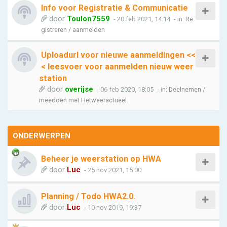
Info voor Registratie & Communicatie
door
Toulon7559
- 20 feb 2021, 14:14
- in:
Re
gistreren / aanmelden
Uploadurl voor nieuwe aanmeldingen <<
< leesvoer voor aanmelden nieuw weer
station
door
overijse
- 06 feb 2020, 18:05
- in:
Deelnemen /
meedoen met Hetweeractueel
ONDERWERPEN
Beheer je weerstation op HWA
door
Luc
- 25 nov 2021, 15:00
Planning / Todo HWA2.0.
door
Luc
- 10 nov 2019, 19:37