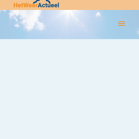
Flip-
Flop
Navigatie