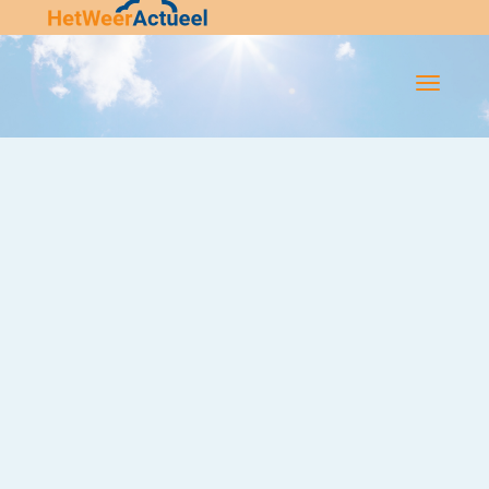
Flip-
Flop
Navigatie