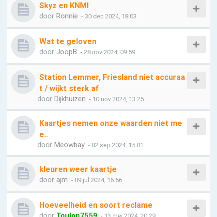
Skyz en KNMI
door
Ronnie
- 30 dec 2024, 18:03
Wat te geloven
door
JoopB
- 28 nov 2024, 09:59
Station Lemmer, Friesland niet accuraa
t / wijkt sterk af
door
Dijkhuizen
- 10 nov 2024, 13:25
Kaartjes nemen onze waarden niet me
e..
door
Meowbay
- 02 sep 2024, 15:01
kleuren weer kaartje
door
ajm
- 09 jul 2024, 16:56
Hoeveelheid en soort reclame
door
Toulon7559
- 13 mei 2024, 20:29