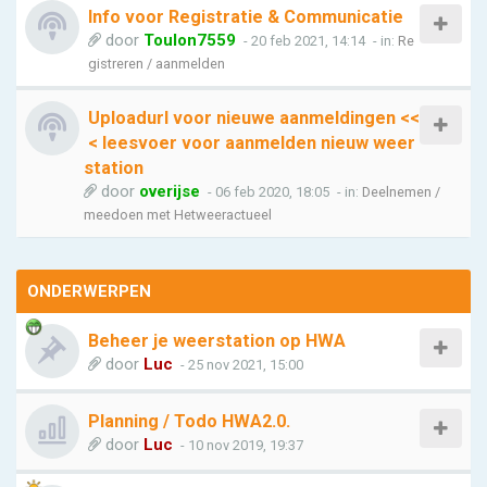
Info voor Registratie & Communicatie
door
Toulon7559
- 20 feb 2021, 14:14
- in:
Re
gistreren / aanmelden
Uploadurl voor nieuwe aanmeldingen <<
< leesvoer voor aanmelden nieuw weer
station
door
overijse
- 06 feb 2020, 18:05
- in:
Deelnemen /
meedoen met Hetweeractueel
ONDERWERPEN
Beheer je weerstation op HWA
door
Luc
- 25 nov 2021, 15:00
Planning / Todo HWA2.0.
door
Luc
- 10 nov 2019, 19:37