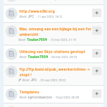
http://www.n3kl.org
door
JPC
- 11 apr 2025, 18:12
Max. omvang van een bijlage bij een for
umbericht
door
Toulon7559
- 15 mar 2025, 21:19
Uitlezing van Skyz-stations gestopt
door
Toulon7559
- 04 mar 2025, 09:55
ftp://ftp.knmi.nl/pub_weerberichten ->
stopt !
door
JPC
- 20 sep 2023, 09:22
Templates
door
egmondaanzee
- 10 jul 2020, 06:28