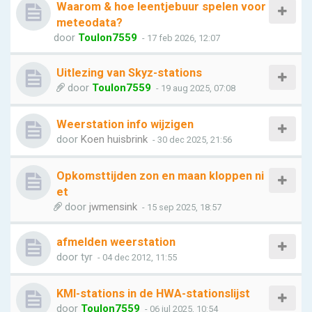
Waarom & hoe leentjebuur spelen voor
meteodata?
door
Toulon7559
- 17 feb 2026, 12:07
Uitlezing van Skyz-stations
door
Toulon7559
- 19 aug 2025, 07:08
Weerstation info wijzigen
door
Koen huisbrink
- 30 dec 2025, 21:56
Opkomsttijden zon en maan kloppen ni
et
door
jwmensink
- 15 sep 2025, 18:57
afmelden weerstation
door
tyr
- 04 dec 2012, 11:55
KMI-stations in de HWA-stationslijst
door
Toulon7559
- 06 jul 2025, 10:54