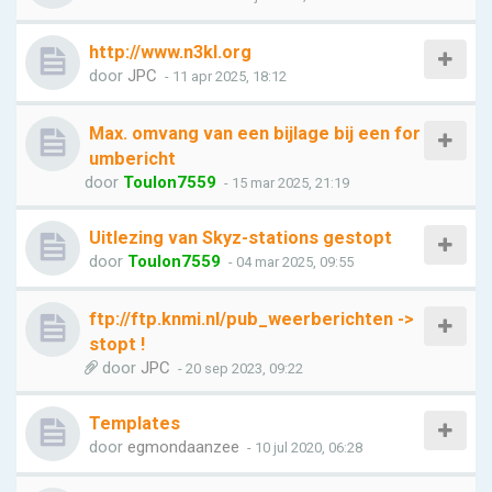
http://www.n3kl.org
door
JPC
- 11 apr 2025, 18:12
Max. omvang van een bijlage bij een for
umbericht
door
Toulon7559
- 15 mar 2025, 21:19
Uitlezing van Skyz-stations gestopt
door
Toulon7559
- 04 mar 2025, 09:55
ftp://ftp.knmi.nl/pub_weerberichten ->
stopt !
door
JPC
- 20 sep 2023, 09:22
Templates
door
egmondaanzee
- 10 jul 2020, 06:28