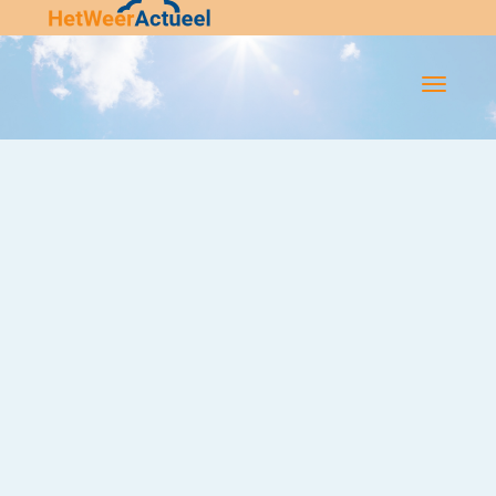
Flip-
Flop
Navigatie