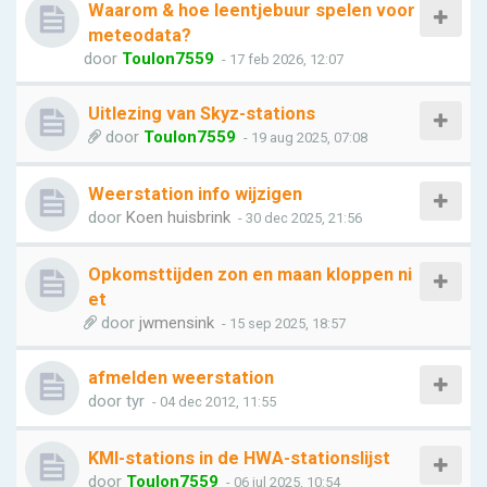
Waarom & hoe leentjebuur spelen voor
meteodata?
door
Toulon7559
- 17 feb 2026, 12:07
Uitlezing van Skyz-stations
door
Toulon7559
- 19 aug 2025, 07:08
Weerstation info wijzigen
door
Koen huisbrink
- 30 dec 2025, 21:56
Opkomsttijden zon en maan kloppen ni
et
door
jwmensink
- 15 sep 2025, 18:57
afmelden weerstation
door
tyr
- 04 dec 2012, 11:55
KMI-stations in de HWA-stationslijst
door
Toulon7559
- 06 jul 2025, 10:54