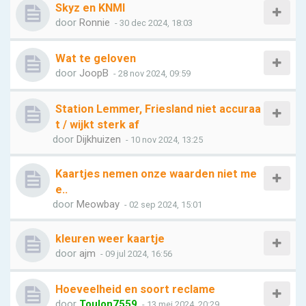
Skyz en KNMI
door
Ronnie
- 30 dec 2024, 18:03
Wat te geloven
door
JoopB
- 28 nov 2024, 09:59
Station Lemmer, Friesland niet accuraa
t / wijkt sterk af
door
Dijkhuizen
- 10 nov 2024, 13:25
Kaartjes nemen onze waarden niet me
e..
door
Meowbay
- 02 sep 2024, 15:01
kleuren weer kaartje
door
ajm
- 09 jul 2024, 16:56
Hoeveelheid en soort reclame
door
Toulon7559
- 13 mei 2024, 20:29