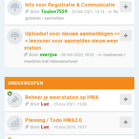
Info voor Registratie & Communicatie
door
Toulon7559
- 20 feb 2021, 14:14
- in:
Re
gistreren / aanmelden
Uploadurl voor nieuwe aanmeldingen <<
< leesvoer voor aanmelden nieuw weer
station
door
overijse
- 06 feb 2020, 18:05
- in:
Deelnemen /
meedoen met Hetweeractueel
ONDERWERPEN
Beheer je weerstation op HWA
door
Luc
- 25 nov 2021, 15:00
Planning / Todo HWA2.0.
door
Luc
- 10 nov 2019, 19:37