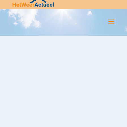
Flip-
Flop
Navigatie