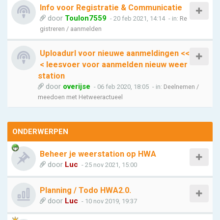
Info voor Registratie & Communicatie
door
Toulon7559
- 20 feb 2021, 14:14
- in:
Re
gistreren / aanmelden
Uploadurl voor nieuwe aanmeldingen <<
< leesvoer voor aanmelden nieuw weer
station
door
overijse
- 06 feb 2020, 18:05
- in:
Deelnemen /
meedoen met Hetweeractueel
ONDERWERPEN
Beheer je weerstation op HWA
door
Luc
- 25 nov 2021, 15:00
Planning / Todo HWA2.0.
door
Luc
- 10 nov 2019, 19:37