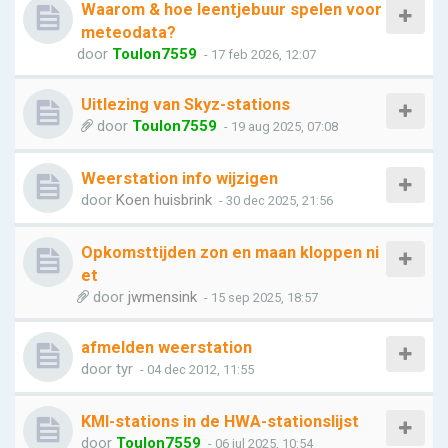
Waarom & hoe leentjebuur spelen voor
meteodata?
door
Toulon7559
- 17 feb 2026, 12:07
Uitlezing van Skyz-stations
door
Toulon7559
- 19 aug 2025, 07:08
Weerstation info wijzigen
door
Koen huisbrink
- 30 dec 2025, 21:56
Opkomsttijden zon en maan kloppen ni
et
door
jwmensink
- 15 sep 2025, 18:57
afmelden weerstation
door
tyr
- 04 dec 2012, 11:55
KMI-stations in de HWA-stationslijst
door
Toulon7559
- 06 jul 2025, 10:54