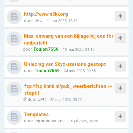
http://www.n3kl.org
door
JPC
- 11 apr 2025, 18:12
Max. omvang van een bijlage bij een for
umbericht
door
Toulon7559
- 15 mar 2025, 21:19
Uitlezing van Skyz-stations gestopt
door
Toulon7559
- 04 mar 2025, 09:55
ftp://ftp.knmi.nl/pub_weerberichten ->
stopt !
door
JPC
- 20 sep 2023, 09:22
Templates
door
egmondaanzee
- 10 jul 2020, 06:28