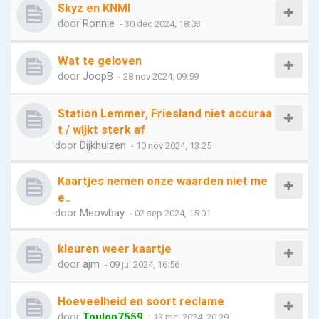
Skyz en KNMI
door
Ronnie
- 30 dec 2024, 18:03
Wat te geloven
door
JoopB
- 28 nov 2024, 09:59
Station Lemmer, Friesland niet accuraa
t / wijkt sterk af
door
Dijkhuizen
- 10 nov 2024, 13:25
Kaartjes nemen onze waarden niet me
e..
door
Meowbay
- 02 sep 2024, 15:01
kleuren weer kaartje
door
ajm
- 09 jul 2024, 16:56
Hoeveelheid en soort reclame
door
Toulon7559
- 13 mei 2024, 20:29