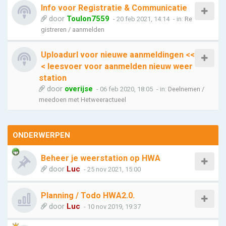
Info voor Registratie & Communicatie
door
Toulon7559
- 20 feb 2021, 14:14
- in:
Re
gistreren / aanmelden
Uploadurl voor nieuwe aanmeldingen <<
< leesvoer voor aanmelden nieuw weer
station
door
overijse
- 06 feb 2020, 18:05
- in:
Deelnemen /
meedoen met Hetweeractueel
ONDERWERPEN
Beheer je weerstation op HWA
door
Luc
- 25 nov 2021, 15:00
Planning / Todo HWA2.0.
door
Luc
- 10 nov 2019, 19:37