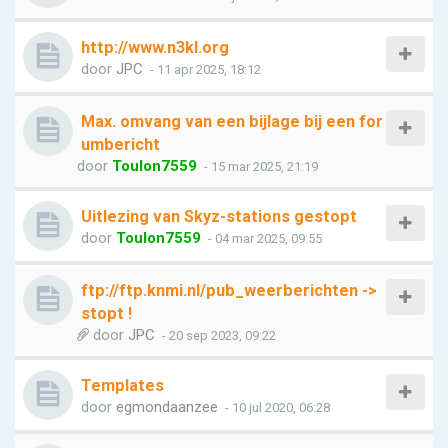
http://www.n3kl.org
door
JPC
- 11 apr 2025, 18:12
Max. omvang van een bijlage bij een for
umbericht
door
Toulon7559
- 15 mar 2025, 21:19
Uitlezing van Skyz-stations gestopt
door
Toulon7559
- 04 mar 2025, 09:55
ftp://ftp.knmi.nl/pub_weerberichten ->
stopt !
door
JPC
- 20 sep 2023, 09:22
Templates
door
egmondaanzee
- 10 jul 2020, 06:28