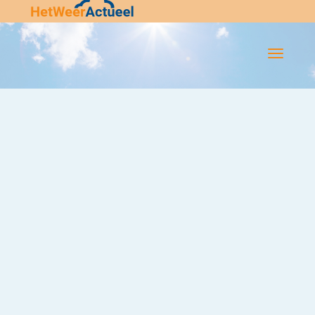
Flip-
Flop
Navigatie