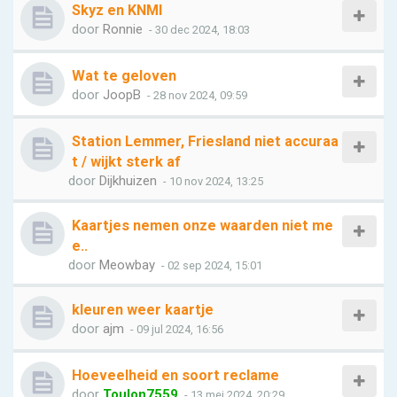
Skyz en KNMI
door
Ronnie
- 30 dec 2024, 18:03
Wat te geloven
door
JoopB
- 28 nov 2024, 09:59
Station Lemmer, Friesland niet accuraa
t / wijkt sterk af
door
Dijkhuizen
- 10 nov 2024, 13:25
Kaartjes nemen onze waarden niet me
e..
door
Meowbay
- 02 sep 2024, 15:01
kleuren weer kaartje
door
ajm
- 09 jul 2024, 16:56
Hoeveelheid en soort reclame
door
Toulon7559
- 13 mei 2024, 20:29