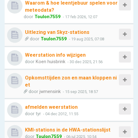
Waarom & hoe leentjebuur spelen voor
meteodata?
door
Toulon7559
- 17 feb 2026, 12:07
Uitlezing van Skyz-stations
door
Toulon7559
- 19 aug 2025, 07:08
Weerstation info wijzigen
door
Koen huisbrink
- 30 dec 2025, 21:56
Opkomsttijden zon en maan kloppen ni
et
door
jwmensink
- 15 sep 2025, 18:57
afmelden weerstation
door
tyr
- 04 dec 2012, 11:55
KMI-stations in de HWA-stationslijst
door
Toulon7559
- 06 jul 2025, 10:54