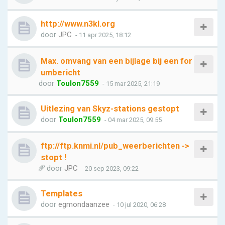
http://www.n3kl.org
door
JPC
- 11 apr 2025, 18:12
Max. omvang van een bijlage bij een for
umbericht
door
Toulon7559
- 15 mar 2025, 21:19
Uitlezing van Skyz-stations gestopt
door
Toulon7559
- 04 mar 2025, 09:55
ftp://ftp.knmi.nl/pub_weerberichten ->
stopt !
door
JPC
- 20 sep 2023, 09:22
Templates
door
egmondaanzee
- 10 jul 2020, 06:28