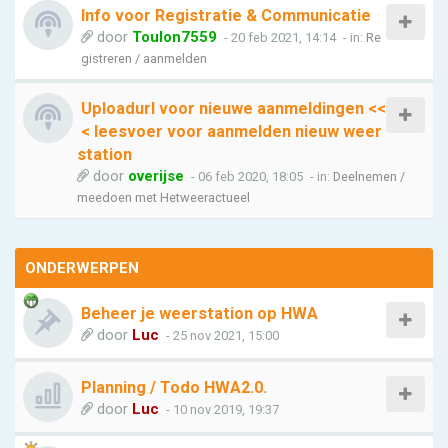
Info voor Registratie & Communicatie
door
Toulon7559
- 20 feb 2021, 14:14
- in:
Re
gistreren / aanmelden
Uploadurl voor nieuwe aanmeldingen <<
< leesvoer voor aanmelden nieuw weer
station
door
overijse
- 06 feb 2020, 18:05
- in:
Deelnemen /
meedoen met Hetweeractueel
ONDERWERPEN
Beheer je weerstation op HWA
door
Luc
- 25 nov 2021, 15:00
Planning / Todo HWA2.0.
door
Luc
- 10 nov 2019, 19:37