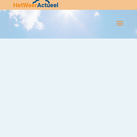
Flip-
Flop
Navigatie