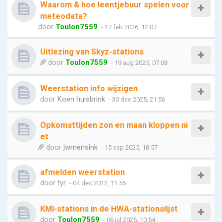
Waarom & hoe leentjebuur spelen voor
meteodata?
door
Toulon7559
- 17 feb 2026, 12:07
Uitlezing van Skyz-stations
door
Toulon7559
- 19 aug 2025, 07:08
Weerstation info wijzigen
door
Koen huisbrink
- 30 dec 2025, 21:56
Opkomsttijden zon en maan kloppen ni
et
door
jwmensink
- 15 sep 2025, 18:57
afmelden weerstation
door
tyr
- 04 dec 2012, 11:55
KMI-stations in de HWA-stationslijst
door
Toulon7559
- 06 jul 2025, 10:54