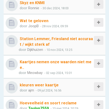
Skyz en KNMI
door
Ronnie
- 30 dec 2024, 18:03
Wat te geloven
door
JoopB
- 28 nov 2024, 09:59
Station Lemmer, Friesland niet accuraa
t / wijkt sterk af
door
Dijkhuizen
- 10 nov 2024, 13:25
Kaartjes nemen onze waarden niet me
e..
door
Meowbay
- 02 sep 2024, 15:01
kleuren weer kaartje
door
ajm
- 09 jul 2024, 16:56
Hoeveelheid en soort reclame
door
Toulon7559
- 13 mei 2024, 20:29