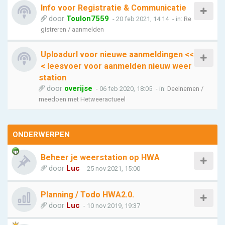
Info voor Registratie & Communicatie
door
Toulon7559
- 20 feb 2021, 14:14
- in:
Re
gistreren / aanmelden
Uploadurl voor nieuwe aanmeldingen <<
< leesvoer voor aanmelden nieuw weer
station
door
overijse
- 06 feb 2020, 18:05
- in:
Deelnemen /
meedoen met Hetweeractueel
ONDERWERPEN
Beheer je weerstation op HWA
door
Luc
- 25 nov 2021, 15:00
Planning / Todo HWA2.0.
door
Luc
- 10 nov 2019, 19:37