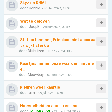
Skyz en KNMI
door
Ronnie
- 30 dec 2024, 18:03
Wat te geloven
door
JoopB
- 28 nov 2024, 09:59
Station Lemmer, Friesland niet accuraa
t / wijkt sterk af
door
Dijkhuizen
- 10 nov 2024, 13:25
Kaartjes nemen onze waarden niet me
e..
door
Meowbay
- 02 sep 2024, 15:01
kleuren weer kaartje
door
ajm
- 09 jul 2024, 16:56
Hoeveelheid en soort reclame
door
Toulon7559
- 13 mei 2024, 20:29