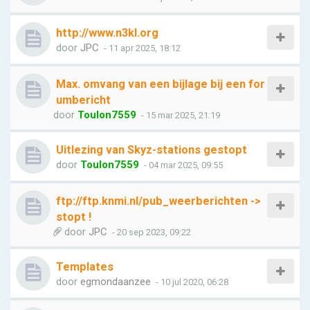
http://www.n3kl.org
door
JPC
- 11 apr 2025, 18:12
Max. omvang van een bijlage bij een for
umbericht
door
Toulon7559
- 15 mar 2025, 21:19
Uitlezing van Skyz-stations gestopt
door
Toulon7559
- 04 mar 2025, 09:55
ftp://ftp.knmi.nl/pub_weerberichten ->
stopt !
door
JPC
- 20 sep 2023, 09:22
Templates
door
egmondaanzee
- 10 jul 2020, 06:28