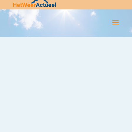
Flip-
Flop
Navigatie