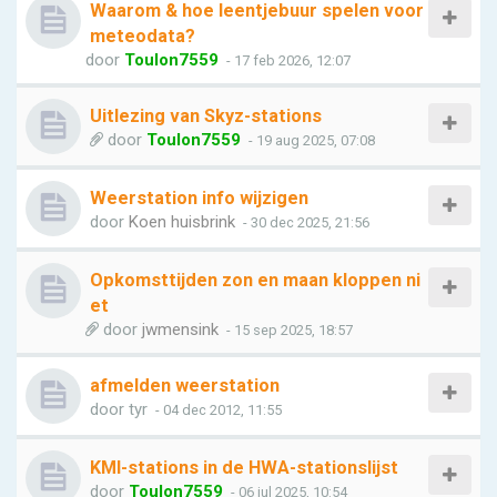
Waarom & hoe leentjebuur spelen voor
meteodata?
door
Toulon7559
- 17 feb 2026, 12:07
Uitlezing van Skyz-stations
door
Toulon7559
- 19 aug 2025, 07:08
Weerstation info wijzigen
door
Koen huisbrink
- 30 dec 2025, 21:56
Opkomsttijden zon en maan kloppen ni
et
door
jwmensink
- 15 sep 2025, 18:57
afmelden weerstation
door
tyr
- 04 dec 2012, 11:55
KMI-stations in de HWA-stationslijst
door
Toulon7559
- 06 jul 2025, 10:54