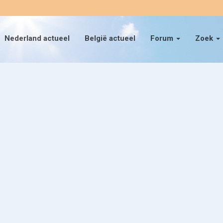
Nederland actueel
België actueel
Forum
Zoek