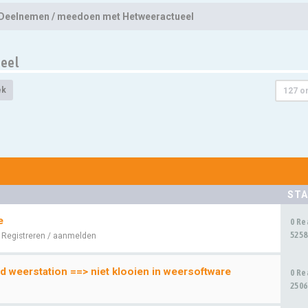
Deelnemen / meedoen met Hetweeractueel
eel
ek
127 o
STA
e
0 Re
5258
:
Registreren / aanmelden
d weerstation ==> niet klooien in weersoftware
0 Re
2506