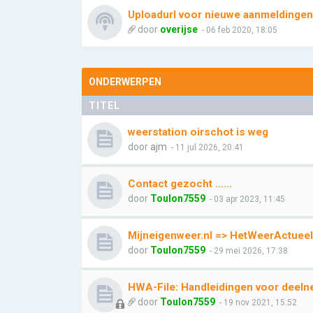
Uploadurl voor nieuwe aanmeldingen
door
overijse
- 06 feb 2020, 18:05
ONDERWERPEN
TITEL
weerstation oirschot is weg
door
ajm
- 11 jul 2026, 20:41
Contact gezocht ......
door
Toulon7559
- 03 apr 2023, 11:45
Mijneigenweer.nl => HetWeerActueel
door
Toulon7559
- 29 mei 2026, 17:38
HWA-File: Handleidingen voor deeln
door
Toulon7559
- 19 nov 2021, 15:52