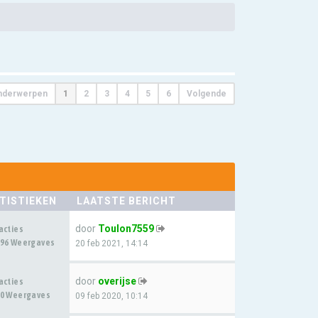
nderwerpen
1
2
3
4
5
6
Volgende
TISTIEKEN
LAATSTE BERICHT
door
Toulon7559
acties
96 Weergaves
20 feb 2021, 14:14
door
overijse
acties
0 Weergaves
09 feb 2020, 10:14