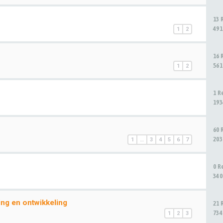
13 
491
1
2
16 
561
1
2
1 R
193
60 
203
1
…
3
4
5
6
7
0 R
340
ing en ontwikkeling
21 
734
1
2
3