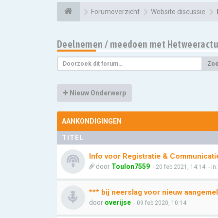
Forumoverzicht
Website discussie
Deelnemen / meedoen met Hetweeractu
Zo
Nieuw Onderwerp
AANKONDIGINGEN
TITEL
Info voor Registratie & Communicati
door
Toulon7559
- 20 feb 2021, 14:14
- in
*** bij neerslag voor nieuw aangemel
door
overijse
- 09 feb 2020, 10:14