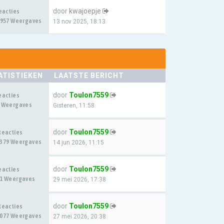
door
kwajoepje
eacties
957 Weergaves
13 nov 2025, 18:13
ATISTIEKEN
LAATSTE BERICHT
door
Toulon7559
eacties
 Weergaves
Gisteren, 11:58
door
Toulon7559
Reacties
379 Weergaves
14 jun 2026, 11:15
door
Toulon7559
eacties
1 Weergaves
29 mei 2026, 17:38
door
Toulon7559
Reacties
077 Weergaves
27 mei 2026, 20:38