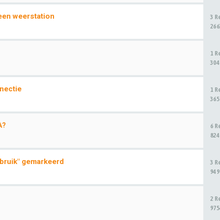
een weerstation
3 R
266
1 R
304
nectie
1 R
365
A?
6 R
824
ebruik" gemarkeerd
3 R
949
2 R
975