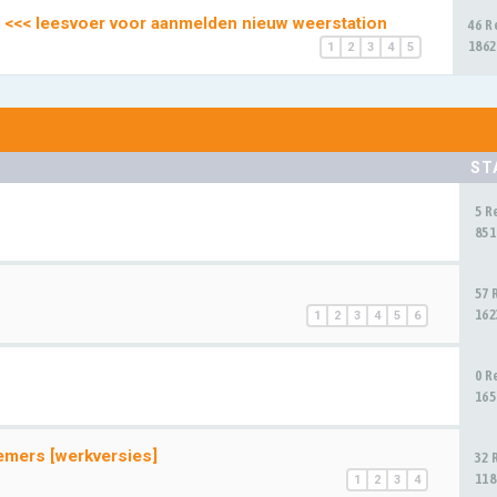
 <<< leesvoer voor aanmelden nieuw weerstation
46 R
1862
1
2
3
4
5
ST
5 R
851
57 
162
1
2
3
4
5
6
0 R
165
emers [werkversies]
32 
118
1
2
3
4