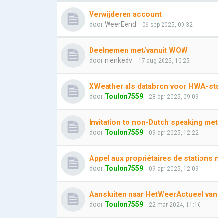
Verwijderen account
door
WeerEend
- 06 sep 2025, 09:32
Deelnemen met/vanuit WOW
door
nienkedv
- 17 aug 2025, 10:25
XWeather als databron voor HWA-stat
door
Toulon7559
- 28 apr 2025, 09:09
Invitation to non-Dutch speaking me
door
Toulon7559
- 09 apr 2025, 12:22
Appel aux propriétaires de stations
door
Toulon7559
- 09 apr 2025, 12:09
Aansluiten naar HetWeerActueel vanu
door
Toulon7559
- 22 mar 2024, 11:16