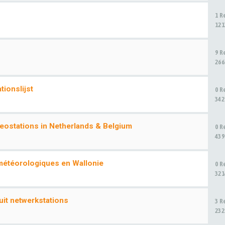
1 R
121
9 R
266
ionslijst
0 R
342
teostations in Netherlands & Belgium
0 R
439
 météorologiques en Wallonie
0 R
321
it netwerkstations
3 R
232