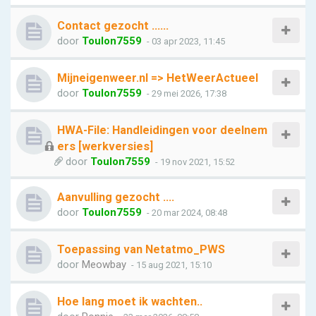
Contact gezocht ......
door
Toulon7559
- 03 apr 2023, 11:45
Mijneigenweer.nl => HetWeerActueel
door
Toulon7559
- 29 mei 2026, 17:38
HWA-File: Handleidingen voor deelnem
ers [werkversies]
door
Toulon7559
- 19 nov 2021, 15:52
Aanvulling gezocht ….
door
Toulon7559
- 20 mar 2024, 08:48
Toepassing van Netatmo_PWS
door
Meowbay
- 15 aug 2021, 15:10
Hoe lang moet ik wachten..