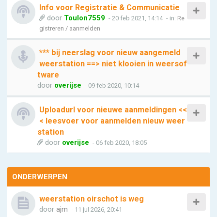
Info voor Registratie & Communicatie
door
Toulon7559
- 20 feb 2021, 14:14
- in:
Re
gistreren / aanmelden
*** bij neerslag voor nieuw aangemeld
weerstation ==> niet klooien in weersof
tware
door
overijse
- 09 feb 2020, 10:14
Uploadurl voor nieuwe aanmeldingen <<
< leesvoer voor aanmelden nieuw weer
station
door
overijse
- 06 feb 2020, 18:05
ONDERWERPEN
weerstation oirschot is weg
door
ajm
- 11 jul 2026, 20:41