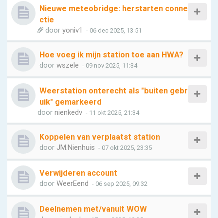
Nieuwe meteobridge: herstarten conne
ctie
door
yoniv1
- 06 dec 2025, 13:51
Hoe voeg ik mijn station toe aan HWA?
door
wszele
- 09 nov 2025, 11:34
Weerstation onterecht als "buiten gebr
uik" gemarkeerd
door
nienkedv
- 11 okt 2025, 21:34
Koppelen van verplaatst station
door
JM.Nienhuis
- 07 okt 2025, 23:35
Verwijderen account
door
WeerEend
- 06 sep 2025, 09:32
Deelnemen met/vanuit WOW