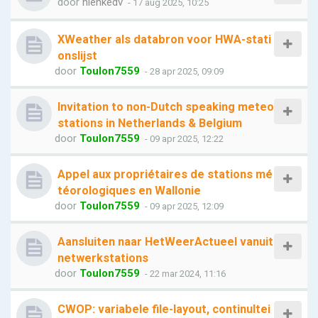
door
nienkedv
- 17 aug 2025, 10:25
XWeather als databron voor HWA-stati
onslijst
door
Toulon7559
- 28 apr 2025, 09:09
Invitation to non-Dutch speaking meteo
stations in Netherlands & Belgium
door
Toulon7559
- 09 apr 2025, 12:22
Appel aux propriétaires de stations mé
téorologiques en Wallonie
door
Toulon7559
- 09 apr 2025, 12:09
Aansluiten naar HetWeerActueel vanuit
netwerkstations
door
Toulon7559
- 22 mar 2024, 11:16
CWOP: variabele file-layout, continuItei