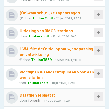
door
Ronnie
- 23 mar 2026, 08:58
(On)waarschijnlijke rapportages
door
Toulon7559
- 21 jun 2021, 15:09
Uitlezing van BMCB-stations
door
Toulon7559
- 12 feb 2026, 20:01
HWA-file: definitie, opbouw, toepassing
en ontwikkeling
door
Toulon7559
- 16 nov 2021, 20:53
Richtlijnen & aandachtspunten voor een
weerstation
door
Toulon7559
- 10 jul 2023, 17:53
Datafile verplaatst
door
forsurh
- 17 dec 2025, 11:25