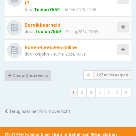
t?
door
Toulon7559
- 16 feb 2025, 13:05
Bereikbaarheid
door
Toulon7559
- 01 aug 2024, 00:09
Boven-Leeuwen online
door
osjohn
- 16 mei 2024, 16:51
127 onderwerpen
Nieuw Onderwerp
1
2
3
4
5
6
Terug naar het forumoverzicht
©2019 Hetweeractueel |
Een initiatief van Weerstation