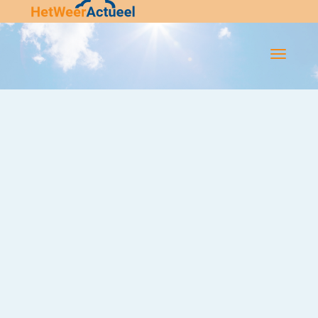
Flip-
Flop
Navigatie