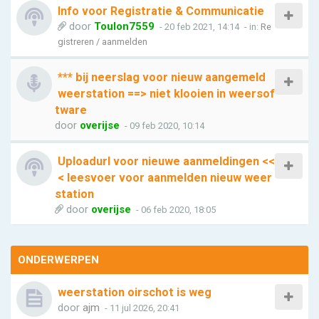
Info voor Registratie & Communicatie
door
Toulon7559
- 20 feb 2021, 14:14
- in:
Re
gistreren / aanmelden
*** bij neerslag voor nieuw aangemeld
weerstation ==> niet klooien in weersof
tware
door
overijse
- 09 feb 2020, 10:14
Uploadurl voor nieuwe aanmeldingen <<
< leesvoer voor aanmelden nieuw weer
station
door
overijse
- 06 feb 2020, 18:05
ONDERWERPEN
weerstation oirschot is weg
door
ajm
- 11 jul 2026, 20:41