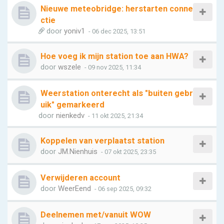
Nieuwe meteobridge: herstarten conne
ctie
door
yoniv1
- 06 dec 2025, 13:51
Hoe voeg ik mijn station toe aan HWA?
door
wszele
- 09 nov 2025, 11:34
Weerstation onterecht als "buiten gebr
uik" gemarkeerd
door
nienkedv
- 11 okt 2025, 21:34
Koppelen van verplaatst station
door
JM.Nienhuis
- 07 okt 2025, 23:35
Verwijderen account
door
WeerEend
- 06 sep 2025, 09:32
Deelnemen met/vanuit WOW