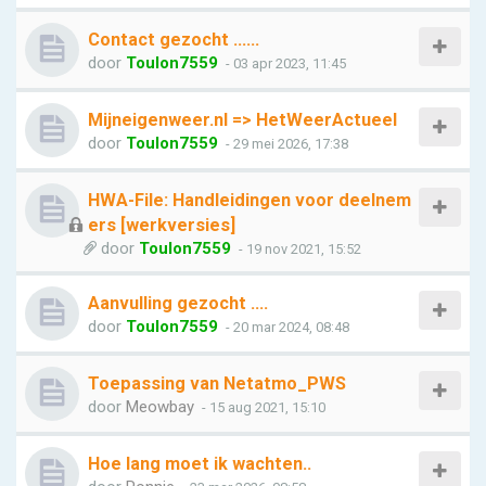
Contact gezocht ......
door
Toulon7559
- 03 apr 2023, 11:45
Mijneigenweer.nl => HetWeerActueel
door
Toulon7559
- 29 mei 2026, 17:38
HWA-File: Handleidingen voor deelnem
ers [werkversies]
door
Toulon7559
- 19 nov 2021, 15:52
Aanvulling gezocht ….
door
Toulon7559
- 20 mar 2024, 08:48
Toepassing van Netatmo_PWS
door
Meowbay
- 15 aug 2021, 15:10
Hoe lang moet ik wachten..