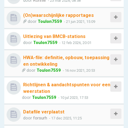
door
Ronnie
- 23 mar 2026, 08:58
(On)waarschijnlijke rapportages
door
Toulon7559
- 21 jun 2021, 15:09
Uitlezing van BMCB-stations
door
Toulon7559
- 12 feb 2026, 20:01
HWA-file: definitie, opbouw, toepassing
en ontwikkeling
door
Toulon7559
- 16 nov 2021, 20:53
Richtlijnen & aandachtspunten voor een
weerstation
door
Toulon7559
- 10 jul 2023, 17:53
Datafile verplaatst
door
forsurh
- 17 dec 2025, 11:25