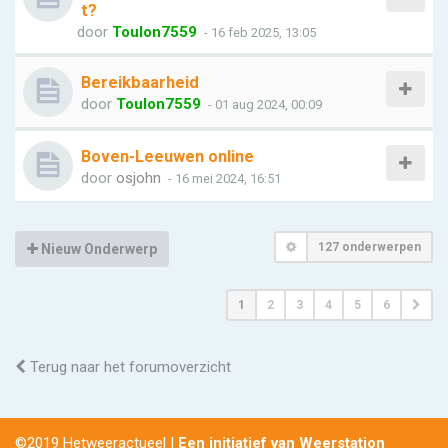
t?
door
Toulon7559
- 16 feb 2025, 13:05
Bereikbaarheid
door
Toulon7559
- 01 aug 2024, 00:09
Boven-Leeuwen online
door
osjohn
- 16 mei 2024, 16:51
127 onderwerpen
Nieuw Onderwerp
1
2
3
4
5
6
Terug naar het forumoverzicht
©2019 Hetweeractueel |
Een initiatief van Weerstation