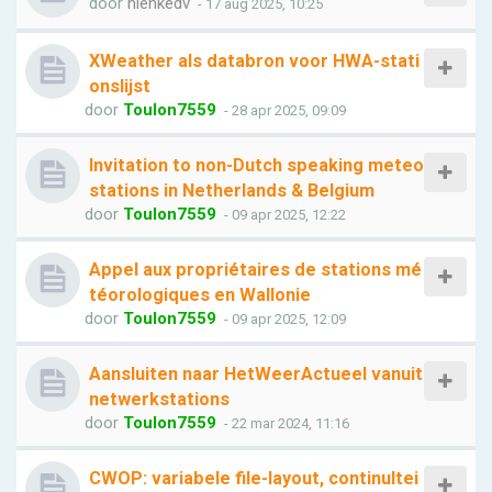
door
nienkedv
- 17 aug 2025, 10:25
XWeather als databron voor HWA-stati
onslijst
door
Toulon7559
- 28 apr 2025, 09:09
Invitation to non-Dutch speaking meteo
stations in Netherlands & Belgium
door
Toulon7559
- 09 apr 2025, 12:22
Appel aux propriétaires de stations mé
téorologiques en Wallonie
door
Toulon7559
- 09 apr 2025, 12:09
Aansluiten naar HetWeerActueel vanuit
netwerkstations
door
Toulon7559
- 22 mar 2024, 11:16
CWOP: variabele file-layout, continuItei