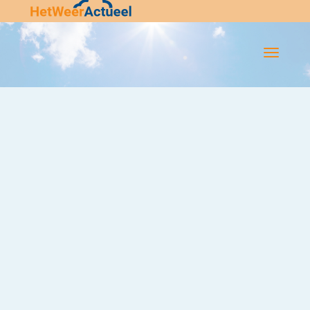
Flip-
Flop
Navigatie