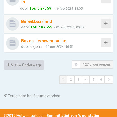
t?
door
Toulon7559
- 16 feb 2025, 13:05
Bereikbaarheid
door
Toulon7559
- 01 aug 2024, 00:09
Boven-Leeuwen online
door
osjohn
- 16 mei 2024, 16:51
127 onderwerpen
Nieuw Onderwerp
1
2
3
4
5
6
Terug naar het forumoverzicht
©2019 Hetweeractueel |
Een initiatief van Weerstation