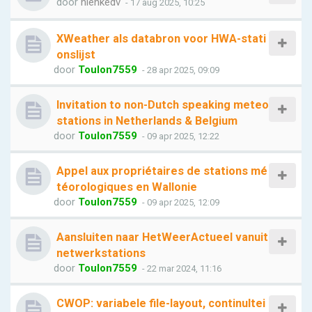
door
nienkedv
- 17 aug 2025, 10:25
XWeather als databron voor HWA-stati
onslijst
door
Toulon7559
- 28 apr 2025, 09:09
Invitation to non-Dutch speaking meteo
stations in Netherlands & Belgium
door
Toulon7559
- 09 apr 2025, 12:22
Appel aux propriétaires de stations mé
téorologiques en Wallonie
door
Toulon7559
- 09 apr 2025, 12:09
Aansluiten naar HetWeerActueel vanuit
netwerkstations
door
Toulon7559
- 22 mar 2024, 11:16
CWOP: variabele file-layout, continuItei