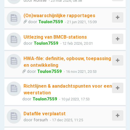
door
Ronnie
- 23 mar 2026, 08:58
(On)waarschijnlijke rapportages
door
Toulon7559
- 21 jun 2021, 15:09
Uitlezing van BMCB-stations
door
Toulon7559
- 12 feb 2026, 20:01
HWA-file: definitie, opbouw, toepassing
en ontwikkeling
door
Toulon7559
- 16 nov 2021, 20:53
Richtlijnen & aandachtspunten voor een
weerstation
door
Toulon7559
- 10 jul 2023, 17:53
Datafile verplaatst
door
forsurh
- 17 dec 2025, 11:25