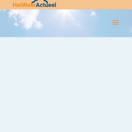
Flip-
Flop
Navigatie