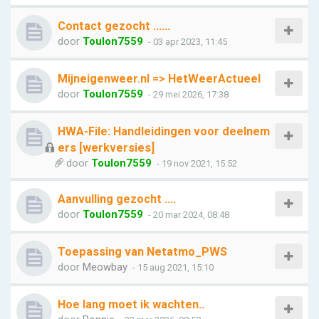
Contact gezocht ......
door
Toulon7559
- 03 apr 2023, 11:45
Mijneigenweer.nl => HetWeerActueel
door
Toulon7559
- 29 mei 2026, 17:38
HWA-File: Handleidingen voor deelnem
ers [werkversies]
door
Toulon7559
- 19 nov 2021, 15:52
Aanvulling gezocht ….
door
Toulon7559
- 20 mar 2024, 08:48
Toepassing van Netatmo_PWS
door
Meowbay
- 15 aug 2021, 15:10
Hoe lang moet ik wachten..