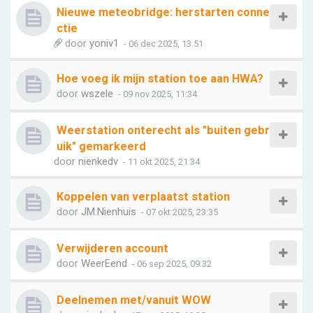
Nieuwe meteobridge: herstarten conne
ctie
door
yoniv1
- 06 dec 2025, 13:51
Hoe voeg ik mijn station toe aan HWA?
door
wszele
- 09 nov 2025, 11:34
Weerstation onterecht als "buiten gebr
uik" gemarkeerd
door
nienkedv
- 11 okt 2025, 21:34
Koppelen van verplaatst station
door
JM.Nienhuis
- 07 okt 2025, 23:35
Verwijderen account
door
WeerEend
- 06 sep 2025, 09:32
Deelnemen met/vanuit WOW