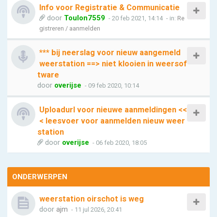
Info voor Registratie & Communicatie
door
Toulon7559
- 20 feb 2021, 14:14
- in:
Re
gistreren / aanmelden
*** bij neerslag voor nieuw aangemeld
weerstation ==> niet klooien in weersof
tware
door
overijse
- 09 feb 2020, 10:14
Uploadurl voor nieuwe aanmeldingen <<
< leesvoer voor aanmelden nieuw weer
station
door
overijse
- 06 feb 2020, 18:05
ONDERWERPEN
weerstation oirschot is weg
door
ajm
- 11 jul 2026, 20:41