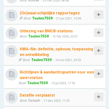
door
Ronnie
- 23 mar 2026, 08:58
(On)waarschijnlijke rapportages
door
Toulon7559
- 21 jun 2021, 15:09
Uitlezing van BMCB-stations
door
Toulon7559
- 12 feb 2026, 20:01
HWA-file: definitie, opbouw, toepassing
en ontwikkeling
door
Toulon7559
- 16 nov 2021, 20:53
Richtlijnen & aandachtspunten voor een
weerstation
door
Toulon7559
- 10 jul 2023, 17:53
Datafile verplaatst
door
forsurh
- 17 dec 2025, 11:25