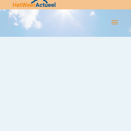
Flip-
Flop
Navigatie