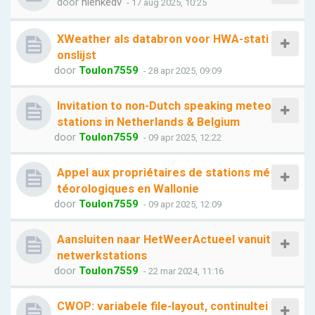
door
nienkedv
- 17 aug 2025, 10:25
XWeather als databron voor HWA-stati
onslijst
door
Toulon7559
- 28 apr 2025, 09:09
Invitation to non-Dutch speaking meteo
stations in Netherlands & Belgium
door
Toulon7559
- 09 apr 2025, 12:22
Appel aux propriétaires de stations mé
téorologiques en Wallonie
door
Toulon7559
- 09 apr 2025, 12:09
Aansluiten naar HetWeerActueel vanuit
netwerkstations
door
Toulon7559
- 22 mar 2024, 11:16
CWOP: variabele file-layout, continuItei