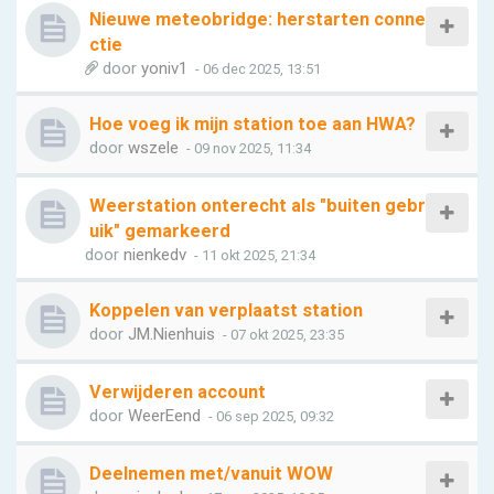
Nieuwe meteobridge: herstarten conne
ctie
door
yoniv1
- 06 dec 2025, 13:51
Hoe voeg ik mijn station toe aan HWA?
door
wszele
- 09 nov 2025, 11:34
Weerstation onterecht als "buiten gebr
uik" gemarkeerd
door
nienkedv
- 11 okt 2025, 21:34
Koppelen van verplaatst station
door
JM.Nienhuis
- 07 okt 2025, 23:35
Verwijderen account
door
WeerEend
- 06 sep 2025, 09:32
Deelnemen met/vanuit WOW