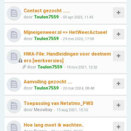
Contact gezocht ......
door
Toulon7559
- 03 apr 2023, 11:45
Mijneigenweer.nl => HetWeerActueel
door
Toulon7559
- 29 mei 2026, 17:38
HWA-File: Handleidingen voor deelnem
ers [werkversies]
door
Toulon7559
- 19 nov 2021, 15:52
Aanvulling gezocht ….
door
Toulon7559
- 20 mar 2024, 08:48
Toepassing van Netatmo_PWS
door
Meowbay
- 15 aug 2021, 15:10
Hoe lang moet ik wachten..