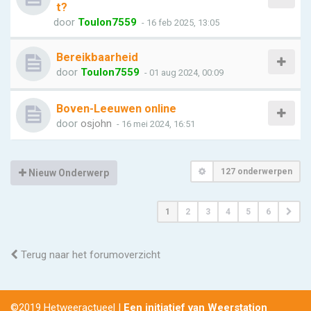
t?
door
Toulon7559
- 16 feb 2025, 13:05
Bereikbaarheid
door
Toulon7559
- 01 aug 2024, 00:09
Boven-Leeuwen online
door
osjohn
- 16 mei 2024, 16:51
127 onderwerpen
Nieuw Onderwerp
1
2
3
4
5
6
Terug naar het forumoverzicht
©2019 Hetweeractueel |
Een initiatief van Weerstation