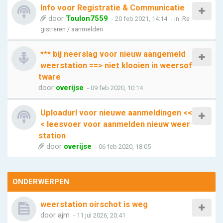
Info voor Registratie & Communicatie
door
Toulon7559
- 20 feb 2021, 14:14
- in:
Re
gistreren / aanmelden
*** bij neerslag voor nieuw aangemeld
weerstation ==> niet klooien in weersof
tware
door
overijse
- 09 feb 2020, 10:14
Uploadurl voor nieuwe aanmeldingen <<
< leesvoer voor aanmelden nieuw weer
station
door
overijse
- 06 feb 2020, 18:05
ONDERWERPEN
weerstation oirschot is weg
door
ajm
- 11 jul 2026, 20:41