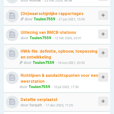
door
Ronnie
- 23 mar 2026, 08:58
(On)waarschijnlijke rapportages
door
Toulon7559
- 21 jun 2021, 15:09
Uitlezing van BMCB-stations
door
Toulon7559
- 12 feb 2026, 20:01
HWA-file: definitie, opbouw, toepassing
en ontwikkeling
door
Toulon7559
- 16 nov 2021, 20:53
Richtlijnen & aandachtspunten voor een
weerstation
door
Toulon7559
- 10 jul 2023, 17:53
Datafile verplaatst
door
forsurh
- 17 dec 2025, 11:25