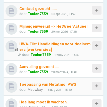
Contact gezocht ......
door
Toulon7559
- 03 apr 2023, 11:45
Mijneigenweer.nl => HetWeerActueel
door
Toulon7559
- 29 mei 2026, 17:38
HWA-File: Handleidingen voor deelnem
ers [werkversies]
door
Toulon7559
- 19 nov 2021, 15:52
Aanvulling gezocht ….
door
Toulon7559
- 20 mar 2024, 08:48
Toepassing van Netatmo_PWS
door
Meowbay
- 15 aug 2021, 15:10
Hoe lang moet ik wachten..