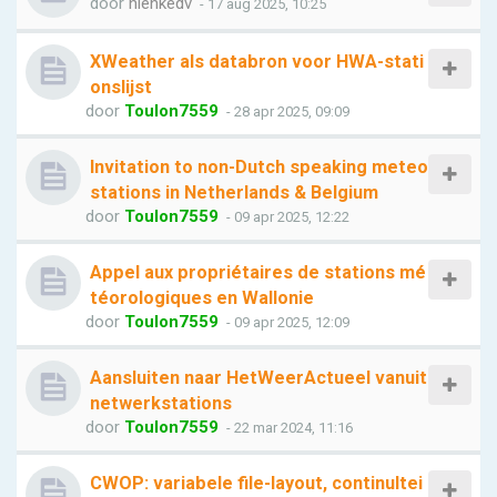
door
nienkedv
- 17 aug 2025, 10:25
XWeather als databron voor HWA-stati
onslijst
door
Toulon7559
- 28 apr 2025, 09:09
Invitation to non-Dutch speaking meteo
stations in Netherlands & Belgium
door
Toulon7559
- 09 apr 2025, 12:22
Appel aux propriétaires de stations mé
téorologiques en Wallonie
door
Toulon7559
- 09 apr 2025, 12:09
Aansluiten naar HetWeerActueel vanuit
netwerkstations
door
Toulon7559
- 22 mar 2024, 11:16
CWOP: variabele file-layout, continuItei