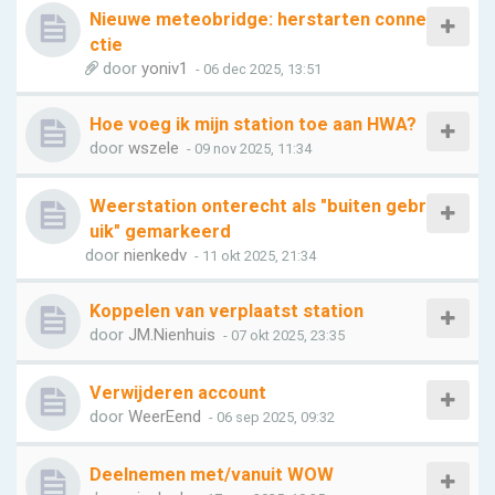
Nieuwe meteobridge: herstarten conne
ctie
door
yoniv1
- 06 dec 2025, 13:51
Hoe voeg ik mijn station toe aan HWA?
door
wszele
- 09 nov 2025, 11:34
Weerstation onterecht als "buiten gebr
uik" gemarkeerd
door
nienkedv
- 11 okt 2025, 21:34
Koppelen van verplaatst station
door
JM.Nienhuis
- 07 okt 2025, 23:35
Verwijderen account
door
WeerEend
- 06 sep 2025, 09:32
Deelnemen met/vanuit WOW