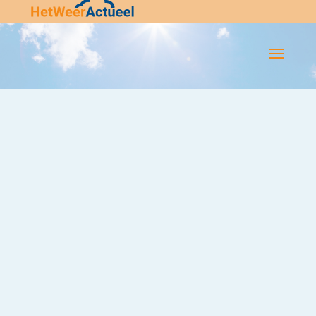
Flip-
Flop
Navigatie