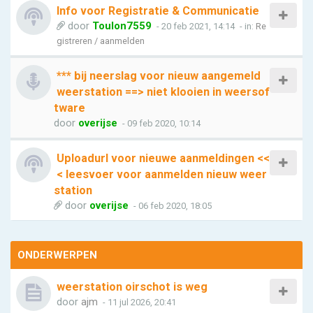
Info voor Registratie & Communicatie
door
Toulon7559
- 20 feb 2021, 14:14
- in:
Re
gistreren / aanmelden
*** bij neerslag voor nieuw aangemeld
weerstation ==> niet klooien in weersof
tware
door
overijse
- 09 feb 2020, 10:14
Uploadurl voor nieuwe aanmeldingen <<
< leesvoer voor aanmelden nieuw weer
station
door
overijse
- 06 feb 2020, 18:05
ONDERWERPEN
weerstation oirschot is weg
door
ajm
- 11 jul 2026, 20:41