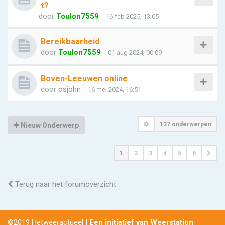
t?
door
Toulon7559
- 16 feb 2025, 13:05
Bereikbaarheid
door
Toulon7559
- 01 aug 2024, 00:09
Boven-Leeuwen online
door
osjohn
- 16 mei 2024, 16:51
127 onderwerpen
Nieuw Onderwerp
1
2
3
4
5
6
Terug naar het forumoverzicht
©2019 Hetweeractueel |
Een initiatief van Weerstation