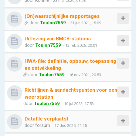
door
Ronnie
- 23 mar 2026, 08:58
(On)waarschijnlijke rapportages
door
Toulon7559
- 21 jun 2021, 15:09
Uitlezing van BMCB-stations
door
Toulon7559
- 12 feb 2026, 20:01
HWA-file: definitie, opbouw, toepassing
en ontwikkeling
door
Toulon7559
- 16 nov 2021, 20:53
Richtlijnen & aandachtspunten voor een
weerstation
door
Toulon7559
- 10 jul 2023, 17:53
Datafile verplaatst
door
forsurh
- 17 dec 2025, 11:25