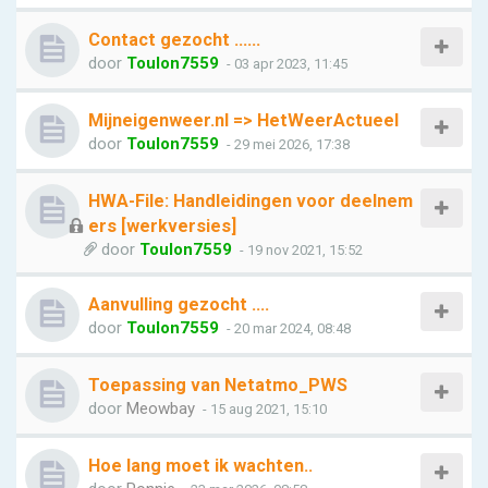
Contact gezocht ......
door
Toulon7559
- 03 apr 2023, 11:45
Mijneigenweer.nl => HetWeerActueel
door
Toulon7559
- 29 mei 2026, 17:38
HWA-File: Handleidingen voor deelnem
ers [werkversies]
door
Toulon7559
- 19 nov 2021, 15:52
Aanvulling gezocht ….
door
Toulon7559
- 20 mar 2024, 08:48
Toepassing van Netatmo_PWS
door
Meowbay
- 15 aug 2021, 15:10
Hoe lang moet ik wachten..