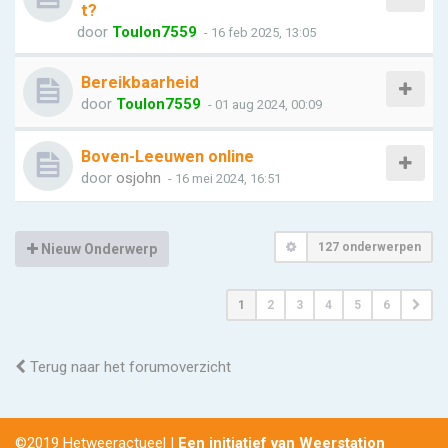
t?
door
Toulon7559
- 16 feb 2025, 13:05
Bereikbaarheid
door
Toulon7559
- 01 aug 2024, 00:09
Boven-Leeuwen online
door
osjohn
- 16 mei 2024, 16:51
127 onderwerpen
Nieuw Onderwerp
1
2
3
4
5
6
Terug naar het forumoverzicht
©2019 Hetweeractueel |
Een initiatief van Weerstation