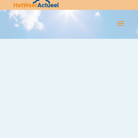
Flip-
Flop
Navigatie