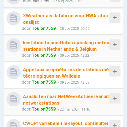
door
nienkedv
- 17 aug 2025, 10:25
XWeather als databron voor HWA-stati
onslijst
door
Toulon7559
- 28 apr 2025, 09:09
Invitation to non-Dutch speaking meteo
stations in Netherlands & Belgium
door
Toulon7559
- 09 apr 2025, 12:22
Appel aux propriétaires de stations mé
téorologiques en Wallonie
door
Toulon7559
- 09 apr 2025, 12:09
Aansluiten naar HetWeerActueel vanuit
netwerkstations
door
Toulon7559
- 22 mar 2024, 11:16
CWOP: variabele file-layout, continuItei