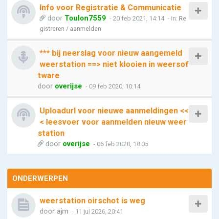
Info voor Registratie & Communicatie
door
Toulon7559
- 20 feb 2021, 14:14
- in:
Re
gistreren / aanmelden
*** bij neerslag voor nieuw aangemeld
weerstation ==> niet klooien in weersof
tware
door
overijse
- 09 feb 2020, 10:14
Uploadurl voor nieuwe aanmeldingen <<
< leesvoer voor aanmelden nieuw weer
station
door
overijse
- 06 feb 2020, 18:05
ONDERWERPEN
weerstation oirschot is weg
door
ajm
- 11 jul 2026, 20:41