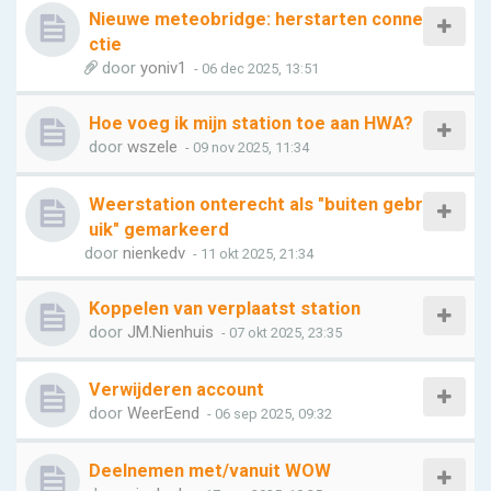
Nieuwe meteobridge: herstarten conne
ctie
door
yoniv1
- 06 dec 2025, 13:51
Hoe voeg ik mijn station toe aan HWA?
door
wszele
- 09 nov 2025, 11:34
Weerstation onterecht als "buiten gebr
uik" gemarkeerd
door
nienkedv
- 11 okt 2025, 21:34
Koppelen van verplaatst station
door
JM.Nienhuis
- 07 okt 2025, 23:35
Verwijderen account
door
WeerEend
- 06 sep 2025, 09:32
Deelnemen met/vanuit WOW