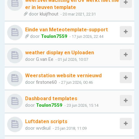
weersverwachting en UV werkt niet me
er in leuven template
door
kluijfhout
- 20 mar 2021, 22:31
Einde van Meteotemplate-support
door
Toulon7559
- 17 jun 2026, 22:44
weather display en Uploaden
door
G.van Ee
- 01 jul 2026, 10:07
Weerstation website vernieuwd
door
firstone60
- 27 jun 2026, 00:46
Dashboard templates
door
Toulon7559
- 23 jun 2026, 15:14
Luftdaten scripts
door
wvdkuil
- 25 jan 2018, 11:09