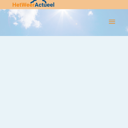
Flip-
Flop
Navigatie