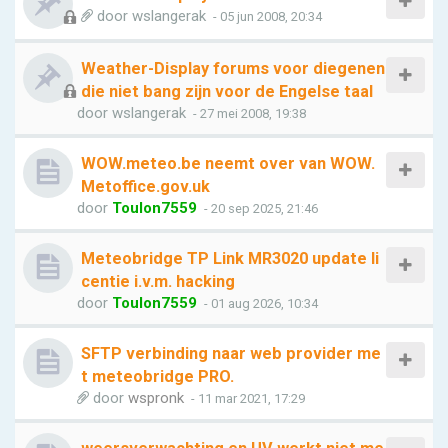
door
wslangerak
- 05 jun 2008, 20:34
Weather-Display forums voor diegenen
die niet bang zijn voor de Engelse taal
door
wslangerak
- 27 mei 2008, 19:38
WOW.meteo.be neemt over van WOW.
Metoffice.gov.uk
door
Toulon7559
- 20 sep 2025, 21:46
Meteobridge TP Link MR3020 update li
centie i.v.m. hacking
door
Toulon7559
- 01 aug 2026, 10:34
SFTP verbinding naar web provider me
t meteobridge PRO.
door
wspronk
- 11 mar 2021, 17:29