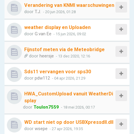
Verandering van KNMI waarschuwingen
door
T.J.
- 20 jun 2026, 01:28
weather display en Uploaden
door
G.van Ee
- 15 jun 2026, 09:02
Fijnstof meten via de Meteobridge
door
heersje
- 13 dec 2020, 12:16
Sds11 vervangen voor sps30
door
pdw112
- 04 apr 2026, 21:29
HWA_CustomUpload vanuit WeatherDi
splay
door
Toulon7559
- 18 mei 2026, 00:17
WD start niet op door USBXpressdll.dll
door
wsepe
- 27 apr 2026, 19:35