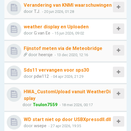
Verandering van KNMI waarschuwingen
door
T.J.
- 20 jun 2026, 01:28
weather display en Uploaden
door
G.van Ee
- 15 jun 2026, 09:02
Fijnstof meten via de Meteobridge
door
heersje
- 13 dec 2020, 12:16
Sds11 vervangen voor sps30
door
pdw112
- 04 apr 2026, 21:29
HWA_CustomUpload vanuit WeatherDi
splay
door
Toulon7559
- 18 mei 2026, 00:17
WD start niet op door USBXpressdll.dll
door
wsepe
- 27 apr 2026, 19:35