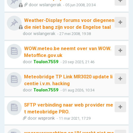
door
wslangerak
- 05 jun 2008, 20:34
Weather-Display forums voor diegenen
die niet bang zijn voor de Engelse taal
door
wslangerak
- 27 mei 2008, 19:38
WOW.meteo.be neemt over van WOW.
Metoffice.gov.uk
door
Toulon7559
- 20 sep 2025, 21:46
Meteobridge TP Link MR3020 update li
centie i.v.m. hacking
door
Toulon7559
- 01 aug 2026, 10:34
SFTP verbinding naar web provider me
t meteobridge PRO.
door
wspronk
- 11 mar 2021, 17:29