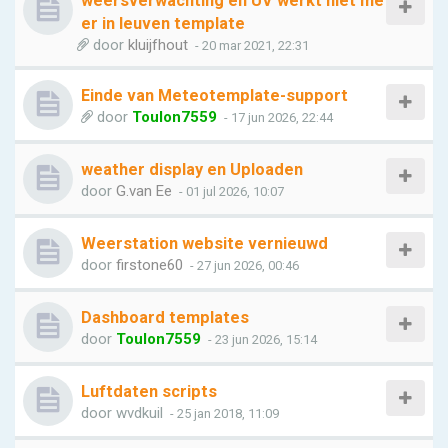
weersverwachting en UV werkt niet me
er in leuven template
door
kluijfhout
- 20 mar 2021, 22:31
Einde van Meteotemplate-support
door
Toulon7559
- 17 jun 2026, 22:44
weather display en Uploaden
door
G.van Ee
- 01 jul 2026, 10:07
Weerstation website vernieuwd
door
firstone60
- 27 jun 2026, 00:46
Dashboard templates
door
Toulon7559
- 23 jun 2026, 15:14
Luftdaten scripts
door
wvdkuil
- 25 jan 2018, 11:09