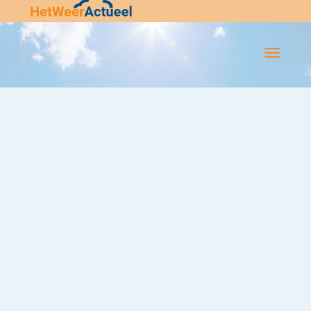
Flip-
Flop
Navigatie