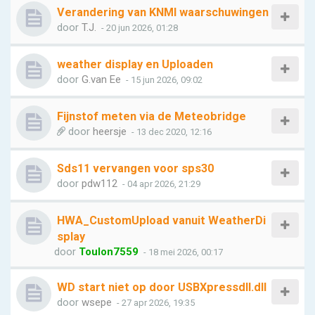
Verandering van KNMI waarschuwingen
door
T.J.
- 20 jun 2026, 01:28
weather display en Uploaden
door
G.van Ee
- 15 jun 2026, 09:02
Fijnstof meten via de Meteobridge
door
heersje
- 13 dec 2020, 12:16
Sds11 vervangen voor sps30
door
pdw112
- 04 apr 2026, 21:29
HWA_CustomUpload vanuit WeatherDi
splay
door
Toulon7559
- 18 mei 2026, 00:17
WD start niet op door USBXpressdll.dll
door
wsepe
- 27 apr 2026, 19:35