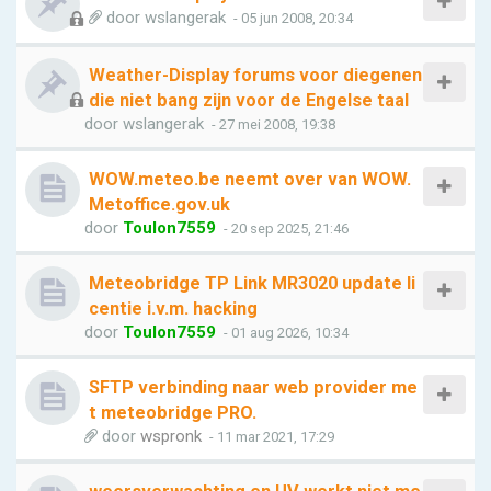
door
wslangerak
- 05 jun 2008, 20:34
Weather-Display forums voor diegenen
die niet bang zijn voor de Engelse taal
door
wslangerak
- 27 mei 2008, 19:38
WOW.meteo.be neemt over van WOW.
Metoffice.gov.uk
door
Toulon7559
- 20 sep 2025, 21:46
Meteobridge TP Link MR3020 update li
centie i.v.m. hacking
door
Toulon7559
- 01 aug 2026, 10:34
SFTP verbinding naar web provider me
t meteobridge PRO.
door
wspronk
- 11 mar 2021, 17:29