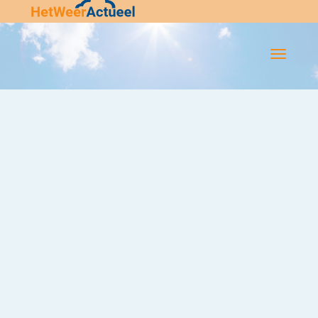
Flip-
Flop
Navigatie