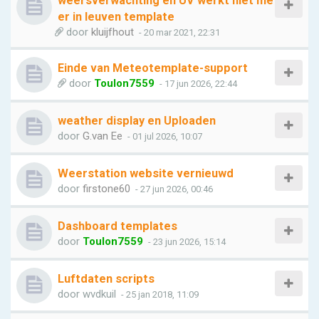
weersverwachting en UV werkt niet me
er in leuven template
door
kluijfhout
- 20 mar 2021, 22:31
Einde van Meteotemplate-support
door
Toulon7559
- 17 jun 2026, 22:44
weather display en Uploaden
door
G.van Ee
- 01 jul 2026, 10:07
Weerstation website vernieuwd
door
firstone60
- 27 jun 2026, 00:46
Dashboard templates
door
Toulon7559
- 23 jun 2026, 15:14
Luftdaten scripts
door
wvdkuil
- 25 jan 2018, 11:09