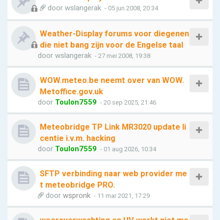
door
wslangerak
- 05 jun 2008, 20:34
Weather-Display forums voor diegenen
die niet bang zijn voor de Engelse taal
door
wslangerak
- 27 mei 2008, 19:38
WOW.meteo.be neemt over van WOW.
Metoffice.gov.uk
door
Toulon7559
- 20 sep 2025, 21:46
Meteobridge TP Link MR3020 update li
centie i.v.m. hacking
door
Toulon7559
- 01 aug 2026, 10:34
SFTP verbinding naar web provider me
t meteobridge PRO.
door
wspronk
- 11 mar 2021, 17:29