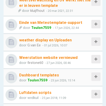
weersverwachting en UV werkt niet me
er in leuven template
door
kluijfhout
- 20 mar 2021, 22:31
Einde van Meteotemplate-support
door
Toulon7559
- 17 jun 2026, 22:44
weather display en Uploaden
door
G.van Ee
- 01 jul 2026, 10:07
Weerstation website vernieuwd
door
firstone60
- 27 jun 2026, 00:46
Dashboard templates
door
Toulon7559
- 23 jun 2026, 15:14
Luftdaten scripts
door
wvdkuil
- 25 jan 2018, 11:09