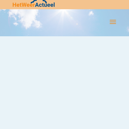
Flip-
Flop
Navigatie