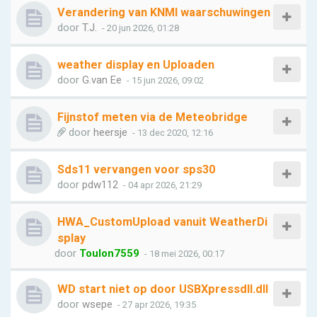
Verandering van KNMI waarschuwingen
door
T.J.
- 20 jun 2026, 01:28
weather display en Uploaden
door
G.van Ee
- 15 jun 2026, 09:02
Fijnstof meten via de Meteobridge
door
heersje
- 13 dec 2020, 12:16
Sds11 vervangen voor sps30
door
pdw112
- 04 apr 2026, 21:29
HWA_CustomUpload vanuit WeatherDi
splay
door
Toulon7559
- 18 mei 2026, 00:17
WD start niet op door USBXpressdll.dll
door
wsepe
- 27 apr 2026, 19:35