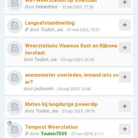
WiFi Weerstation op Volkstuin
door
HeliantHus
- 13 jan 2023, 17:53
Langeafstandmeting
door
Toulon_wx
- 07 mei 2025, 10:51
Weerstations Vlaamse Kust en Rijkswa
terstaat
door
Toulon_wx
- 23 sep 2025, 22:29
anemometer overleden, iemand iets ov
er?
door
jschoonh
- 24 sep 2025, 14:46
Meteo bij langdurige powerdip
door
Toulon_wx
- 25 apr 2025, 18:19
Tempest Weerstation
door
Toulon7559
- 27 nov 2019, 21:11