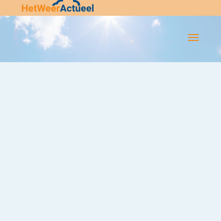
Flip-
Flop
Navigatie