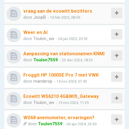
vraag aan de ecowitt bezitters
door
JoopB
- 14 feb 2025, 08:59
Weer en AI
door
Toulon_wx
- 04 jan 2025, 20:53
Aanpassing van stationsnamen KNMI
door
Toulon7559
- 23 dec 2024, 18:23
Froggit HP 1000SE Pro 7 met VWK
door
mandersp
- 14 nov 2024, 07:43
Ecowitt WS6210 4G&Wifi_Gateway
door
Toulon_wx
- 15 nov 2024, 11:25
WS68 anemometer, ervaringen?
door
Toulon7559
- 04 apr 2024, 23:30