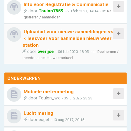
Info voor Registratie & Communicatie
door
Toulon7559
- 20 feb 2021, 14:14
- in:
Re
gistreren / aanmelden
Uploadurl voor nieuwe aanmeldingen <<
< leesvoer voor aanmelden nieuw weer
station
door
overijse
- 06 feb 2020, 18:05
- in:
Deelnemen /
meedoen met Hetweeractueel
ONDERWERPEN
Mobiele meteometing
door
Toulon_wx
- 05 jul 2026, 23:23
Lucht meting
door
eugel
- 13 aug 2017, 20:15