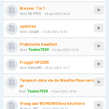
Bresser 7 in 1
door
NL1PDV
- 28 apr 2024, 06:36
opletten
door
JoopB
- 12 okt 2024, 13:35
Praktische kwaliteit
door
Toulon7559
- 26 sep 2024, 15:10
Froggit HP2000
door
Danny83
- 03 jun 2024, 19:11
Tempest-data via de Weatherflow-serv
er
door
Toulon7559
- 10 jun 2024, 10:34
Vraag aan WS90/Wittboy bezitters
door
JPC
- 20 mei 2023, 09:13