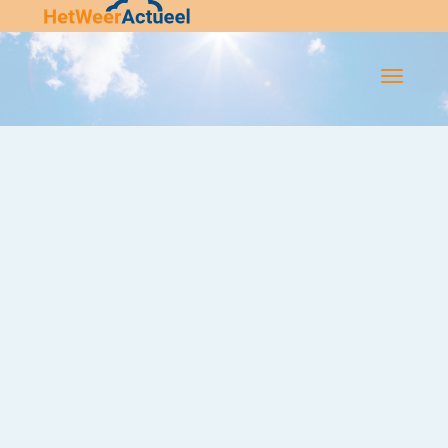
Flip-
Flop
Navigatie