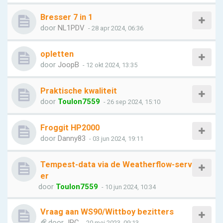
Bresser 7 in 1
door
NL1PDV
- 28 apr 2024, 06:36
opletten
door
JoopB
- 12 okt 2024, 13:35
Praktische kwaliteit
door
Toulon7559
- 26 sep 2024, 15:10
Froggit HP2000
door
Danny83
- 03 jun 2024, 19:11
Tempest-data via de Weatherflow-serv
er
door
Toulon7559
- 10 jun 2024, 10:34
Vraag aan WS90/Wittboy bezitters
door
JPC
- 20 mei 2023, 09:13