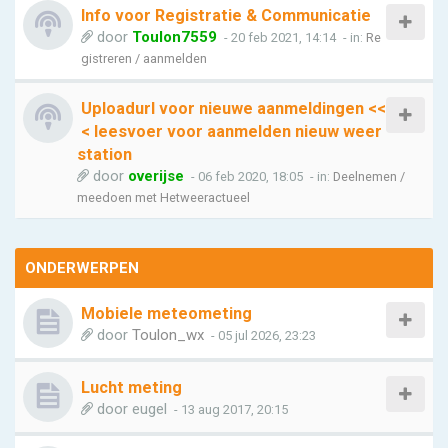
Info voor Registratie & Communicatie
door
Toulon7559
- 20 feb 2021, 14:14
- in:
Re
gistreren / aanmelden
Uploadurl voor nieuwe aanmeldingen <<
< leesvoer voor aanmelden nieuw weer
station
door
overijse
- 06 feb 2020, 18:05
- in:
Deelnemen /
meedoen met Hetweeractueel
ONDERWERPEN
Mobiele meteometing
door
Toulon_wx
- 05 jul 2026, 23:23
Lucht meting
door
eugel
- 13 aug 2017, 20:15