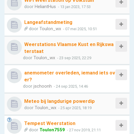
WiFi Weerstation op Volkstuin
door
HeliantHus
- 13 jan 2023, 17:53
Langeafstandmeting
door
Toulon_wx
- 07 mei 2025, 10:51
Weerstations Vlaamse Kust en Rijkswa
terstaat
door
Toulon_wx
- 23 sep 2025, 22:29
anemometer overleden, iemand iets ov
er?
door
jschoonh
- 24 sep 2025, 14:46
Meteo bij langdurige powerdip
door
Toulon_wx
- 25 apr 2025, 18:19
Tempest Weerstation
door
Toulon7559
- 27 nov 2019, 21:11