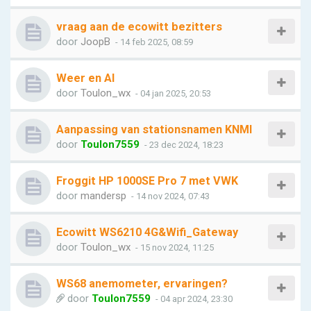
vraag aan de ecowitt bezitters
door
JoopB
- 14 feb 2025, 08:59
Weer en AI
door
Toulon_wx
- 04 jan 2025, 20:53
Aanpassing van stationsnamen KNMI
door
Toulon7559
- 23 dec 2024, 18:23
Froggit HP 1000SE Pro 7 met VWK
door
mandersp
- 14 nov 2024, 07:43
Ecowitt WS6210 4G&Wifi_Gateway
door
Toulon_wx
- 15 nov 2024, 11:25
WS68 anemometer, ervaringen?
door
Toulon7559
- 04 apr 2024, 23:30