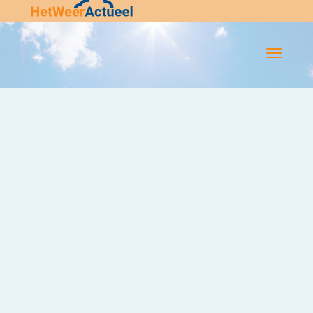
Flip-
Flop
Navigatie