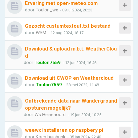
Ervaring met open-meteo.com
door
Toulon_wx
- 09 jul 2024, 20:23
Gezocht custumtextout.txt bestand
door
WSM
- 12 aug 2024, 18:17
Download & upload m.b.t. WeatherClou
d
door
Toulon7559
- 12 jun 2024, 16:46
Download uit CWOP en Weathercloud
door
Toulon7559
- 28 mei 2022, 11:48
Ontbrekende data naar Wunderground
opsturen mogelijk?
door
Ws Heinenoord
- 19 jan 2024, 10:25
weewx installeren op raspbery pi
door
Koen huisbrink
- 05 jan 2024, 22:40