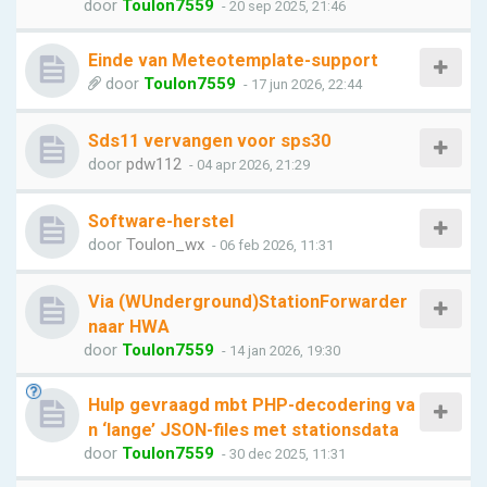
door
Toulon7559
- 20 sep 2025, 21:46
Einde van Meteotemplate-support
door
Toulon7559
- 17 jun 2026, 22:44
Sds11 vervangen voor sps30
door
pdw112
- 04 apr 2026, 21:29
Software-herstel
door
Toulon_wx
- 06 feb 2026, 11:31
Via (WUnderground)StationForwarder
naar HWA
door
Toulon7559
- 14 jan 2026, 19:30
Hulp gevraagd mbt PHP-decodering va
n ‘lange’ JSON-files met stationsdata
door
Toulon7559
- 30 dec 2025, 11:31