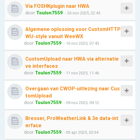
Via FOSHKplugin naar HWA
door
Toulon7559
- 26 nov 2025, 22:45
Algemene oplossing voor CustomHTTP
WU-style vanuit WeeWX
door
Toulon7559
- 16 nov 2025, 07:43
CustomUpload naar HWA via alternatie
ve interfaces
door
Toulon7559
- 11 nov 2025, 11:46
Overgaan van CWOP-uitlezing naar Cus
tomUpload
door
Toulon7559
- 09 nov 2025, 09:12
Bresser, ProWeatherLink & 3e data-int
erface
door
Toulon7559
- 03 apr 2025, 20:34