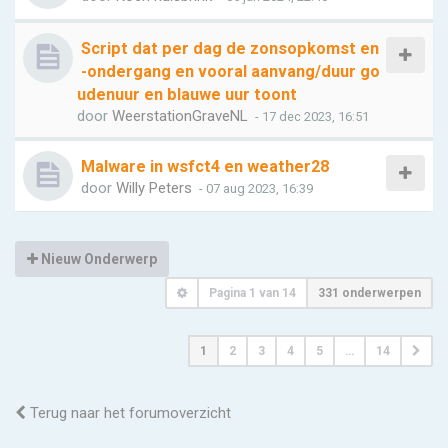
Script dat per dag de zonsopkomst en
-ondergang en vooral aanvang/duur go
udenuur en blauwe uur toont
door
WeerstationGraveNL
- 17 dec 2023, 16:51
Malware in wsfct4 en weather28
door
Willy Peters
- 07 aug 2023, 16:39
Nieuw Onderwerp
Pagina
1
van
14
331 onderwerpen
1
2
3
4
5
…
14
Terug naar het forumoverzicht