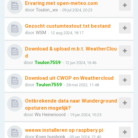
Ervaring met open-meteo.com
door
Toulon_wx
- 09 jul 2024, 20:23
Gezocht custumtextout.txt bestand
door
WSM
- 12 aug 2024, 18:17
Download & upload m.b.t. WeatherClou
d
door
Toulon7559
- 12 jun 2024, 16:46
Download uit CWOP en Weathercloud
door
Toulon7559
- 28 mei 2022, 11:48
Ontbrekende data naar Wunderground
opsturen mogelijk?
door
Ws Heinenoord
- 19 jan 2024, 10:25
weewx installeren op raspbery pi
door
Koen huisbrink
- 05 jan 2024, 22:40