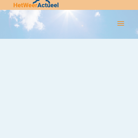
Flip-
Flop
Navigatie