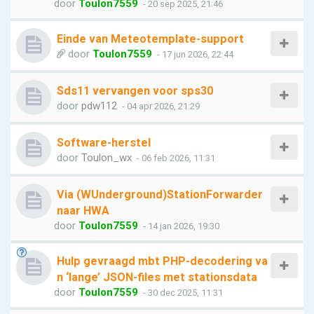
door
Toulon7559
- 20 sep 2025, 21:46
Einde van Meteotemplate-support
door
Toulon7559
- 17 jun 2026, 22:44
Sds11 vervangen voor sps30
door
pdw112
- 04 apr 2026, 21:29
Software-herstel
door
Toulon_wx
- 06 feb 2026, 11:31
Via (WUnderground)StationForwarder
naar HWA
door
Toulon7559
- 14 jan 2026, 19:30
Hulp gevraagd mbt PHP-decodering va
n ‘lange’ JSON-files met stationsdata
door
Toulon7559
- 30 dec 2025, 11:31