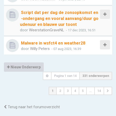
Script dat per dag de zonsopkomst en
-ondergang en vooral aanvang/duur go
udenuur en blauwe uur toont
door
WeerstationGraveNL
- 17 dec 2023, 16:51
Malware in wsfct4 en weather28
door
Willy Peters
- 07 aug 2023, 16:39
Nieuw Onderwerp
Pagina
1
van
14
331 onderwerpen
1
2
3
4
5
…
14
Terug naar het forumoverzicht