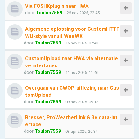
Via FOSHKplugin naar HWA
door
Toulon7559
- 26 nov 2025, 22:45
Algemene oplossing voor CustomHTTP
WU-style vanuit WeeWX
door
Toulon7559
- 16 nov 2025, 07:43
CustomUpload naar HWA via alternatie
ve interfaces
door
Toulon7559
- 11 nov 2025, 11:46
Overgaan van CWOP-uitlezing naar Cus
tomUpload
door
Toulon7559
- 09 nov 2025, 09:12
Bresser, ProWeatherLink & 3e data-int
erface
door
Toulon7559
- 03 apr 2025, 20:34