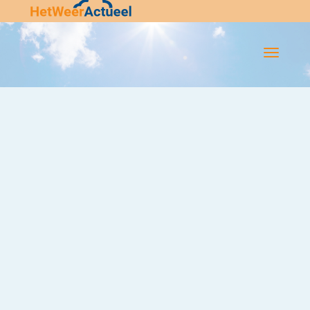
Flip-
Flop
Navigatie