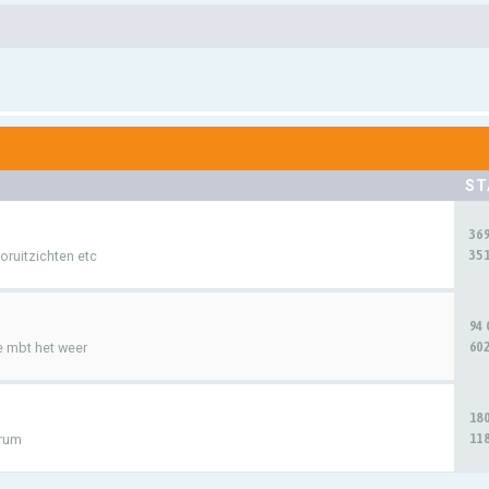
ST
36
351
oruitzichten etc
94
602
e mbt het weer
18
118
orum