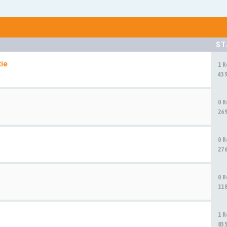
ST
tie
1 
43
0 
26
0 
27
0 
11
1 
83