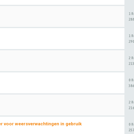
1 
28
1 
29
2 
21
0 
38
2 
21
 voor weersverwachtingen in gebruik
0 
25