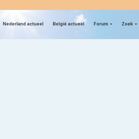
Nederland actueel
België actueel
Forum
Zoek