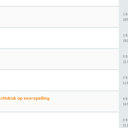
1 
28
1 
28
0 
13
2 
32
uchtdruk op voorspelling
0 
34
0 
51