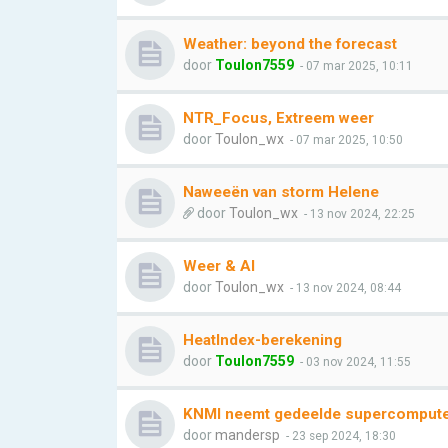
Weather: beyond the forecast
door
Toulon7559
- 07 mar 2025, 10:11
NTR_Focus, Extreem weer
door
Toulon_wx
- 07 mar 2025, 10:50
Naweeën van storm Helene
door
Toulon_wx
- 13 nov 2024, 22:25
Weer & AI
door
Toulon_wx
- 13 nov 2024, 08:44
HeatIndex-berekening
door
Toulon7559
- 03 nov 2024, 11:55
KNMI neemt gedeelde supercomputer
door
mandersp
- 23 sep 2024, 18:30