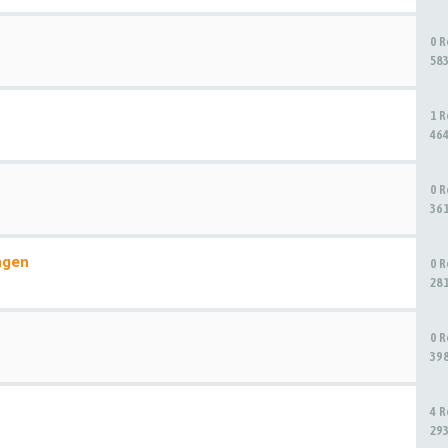
0 
58
1 
46
0 
36
ngen
0 
28
0 
39
4 
29