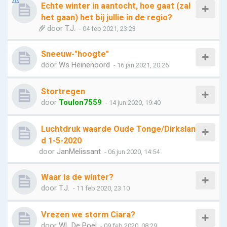
Echte winter in aantocht, hoe gaat (zal
het gaan) het bij jullie in de regio?
door
T.J.
- 04 feb 2021, 23:23
Sneeuw-"hoogte"
door
Ws Heinenoord
- 16 jan 2021, 20:26
Stortregen
door
Toulon7559
- 14 jun 2020, 19:40
Luchtdruk waarde Oude Tonge/Dirkslan
d 1-5-2020
door
JanMelissant
- 06 jun 2020, 14:54
Waar is de winter?
door
T.J.
- 11 feb 2020, 23:10
Vrezen we storm Ciara?
door
WL De Poel
- 09 feb 2020, 08:29