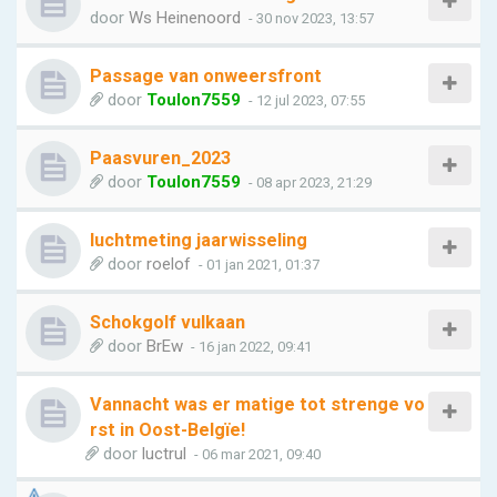
door
Ws Heinenoord
- 30 nov 2023, 13:57
Passage van onweersfront
door
Toulon7559
- 12 jul 2023, 07:55
Paasvuren_2023
door
Toulon7559
- 08 apr 2023, 21:29
luchtmeting jaarwisseling
door
roelof
- 01 jan 2021, 01:37
Schokgolf vulkaan
door
BrEw
- 16 jan 2022, 09:41
Vannacht was er matige tot strenge vo
rst in Oost-Belgïe!
door
luctrul
- 06 mar 2021, 09:40