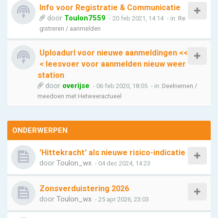
Info voor Registratie & Communicatie
door
Toulon7559
- 20 feb 2021, 14:14
- in:
Re
gistreren / aanmelden
Uploadurl voor nieuwe aanmeldingen <<
< leesvoer voor aanmelden nieuw weer
station
door
overijse
- 06 feb 2020, 18:05
- in:
Deelnemen /
meedoen met Hetweeractueel
ONDERWERPEN
'Hittekracht' als nieuwe risico-indicatie
door
Toulon_wx
- 04 dec 2024, 14:23
Zonsverduistering 2026
door
Toulon_wx
- 25 apr 2026, 23:03