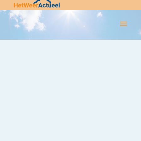
Flip-
Flop
Navigatie