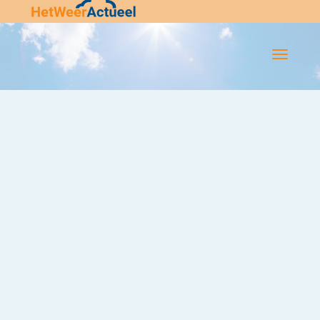
Flip-
Flop
Navigatie