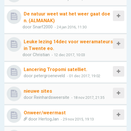
De natuur weet wat het weer gaat doe
n. (ALMANAK)
door
Snarf2000
- 24 jan 2016, 11:30
Leuke lezing 14dec voor weeramateurs
in Twente eo.
door
Christian
- 12 dec 2017, 10:03
Lancering Tropomi satelliet.
door
petergroeneveld
- 01 dec 2017, 19:02
nieuwe sites
door
Reinhardsweersite
- 18 nov 2017, 21:35
Onweer/weermast
door
HertogJan
- 29 nov 2015, 19:13