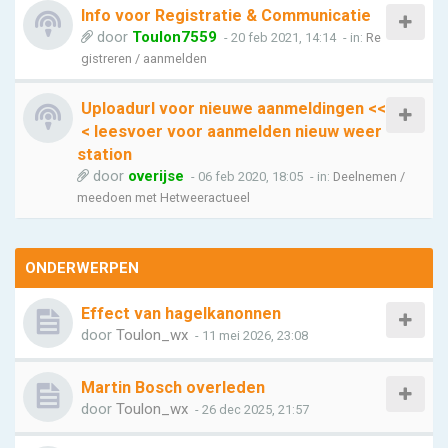
Info voor Registratie & Communicatie
door
Toulon7559
- 20 feb 2021, 14:14
- in:
Re
gistreren / aanmelden
Uploadurl voor nieuwe aanmeldingen <<
< leesvoer voor aanmelden nieuw weer
station
door
overijse
- 06 feb 2020, 18:05
- in:
Deelnemen /
meedoen met Hetweeractueel
ONDERWERPEN
Effect van hagelkanonnen
door
Toulon_wx
- 11 mei 2026, 23:08
Martin Bosch overleden
door
Toulon_wx
- 26 dec 2025, 21:57