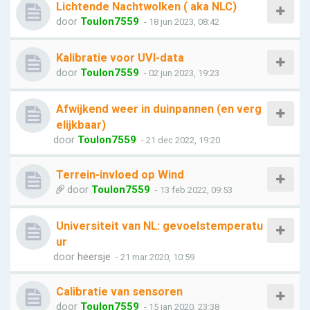
Lichtende Nachtwolken ( aka NLC)
door
Toulon7559
- 18 jun 2023, 08:42
Kalibratie voor UVI-data
door
Toulon7559
- 02 jun 2023, 19:23
Afwijkend weer in duinpannen (en verg
elijkbaar)
door
Toulon7559
- 21 dec 2022, 19:20
Terrein-invloed op Wind
door
Toulon7559
- 13 feb 2022, 09:53
Universiteit van NL: gevoelstemperatu
ur
door
heersje
- 21 mar 2020, 10:59
Calibratie van sensoren
door
Toulon7559
- 15 jan 2020, 23:38