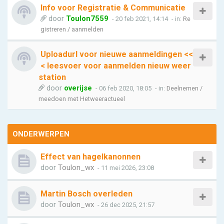
Info voor Registratie & Communicatie
door
Toulon7559
- 20 feb 2021, 14:14
- in:
Re
gistreren / aanmelden
Uploadurl voor nieuwe aanmeldingen <<
< leesvoer voor aanmelden nieuw weer
station
door
overijse
- 06 feb 2020, 18:05
- in:
Deelnemen /
meedoen met Hetweeractueel
ONDERWERPEN
Effect van hagelkanonnen
door
Toulon_wx
- 11 mei 2026, 23:08
Martin Bosch overleden
door
Toulon_wx
- 26 dec 2025, 21:57