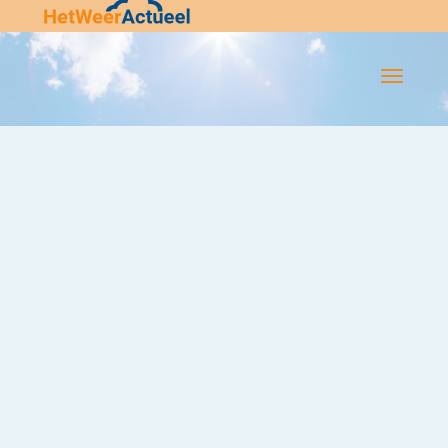
Flip-
Flop
Navigatie