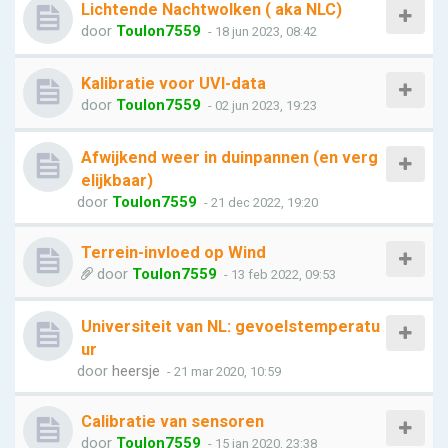
Lichtende Nachtwolken ( aka NLC)
door
Toulon7559
- 18 jun 2023, 08:42
Kalibratie voor UVI-data
door
Toulon7559
- 02 jun 2023, 19:23
Afwijkend weer in duinpannen (en verg
elijkbaar)
door
Toulon7559
- 21 dec 2022, 19:20
Terrein-invloed op Wind
door
Toulon7559
- 13 feb 2022, 09:53
Universiteit van NL: gevoelstemperatu
ur
door
heersje
- 21 mar 2020, 10:59
Calibratie van sensoren
door
Toulon7559
- 15 jan 2020, 23:38