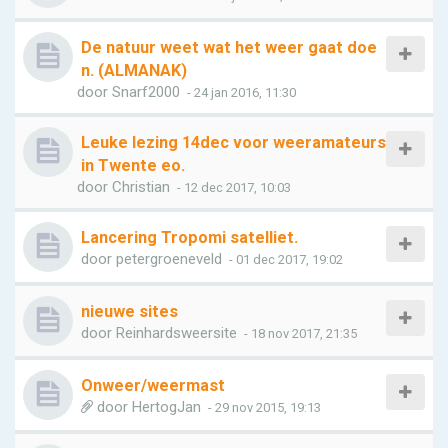
De natuur weet wat het weer gaat doe
n. (ALMANAK)
door
Snarf2000
- 24 jan 2016, 11:30
Leuke lezing 14dec voor weeramateurs
in Twente eo.
door
Christian
- 12 dec 2017, 10:03
Lancering Tropomi satelliet.
door
petergroeneveld
- 01 dec 2017, 19:02
nieuwe sites
door
Reinhardsweersite
- 18 nov 2017, 21:35
Onweer/weermast
door
HertogJan
- 29 nov 2015, 19:13