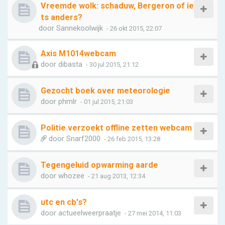
Vreemde wolk: schaduw, Bergeron of ie
ts anders?
door
Sannekoolwijk
- 26 okt 2015, 22:07
Axis M1014webcam
door
dibasta
- 30 jul 2015, 21:12
Gezocht boek over meteorologie
door
phmlr
- 01 jul 2015, 21:03
Politie verzoekt offline zetten webcam
door
Snarf2000
- 26 feb 2015, 13:28
Tegengeluid opwarming aarde
door
whozee
- 21 aug 2013, 12:34
utc en cb's?
door
actueelweerpraatje
- 27 mei 2014, 11:03