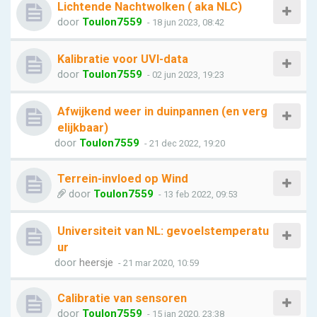
Lichtende Nachtwolken ( aka NLC)
door
Toulon7559
- 18 jun 2023, 08:42
Kalibratie voor UVI-data
door
Toulon7559
- 02 jun 2023, 19:23
Afwijkend weer in duinpannen (en verg
elijkbaar)
door
Toulon7559
- 21 dec 2022, 19:20
Terrein-invloed op Wind
door
Toulon7559
- 13 feb 2022, 09:53
Universiteit van NL: gevoelstemperatu
ur
door
heersje
- 21 mar 2020, 10:59
Calibratie van sensoren
door
Toulon7559
- 15 jan 2020, 23:38