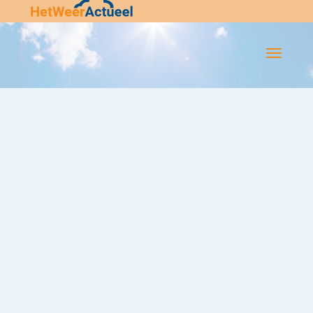
Flip-
Flop
Navigatie