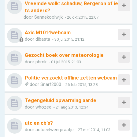
Vreemde wolk: schaduw, Bergeron of ie
ts anders?
door
Sannekoolwijk
- 26 okt 2015, 22:07
Axis M1014webcam
door
dibasta
- 30 jul 2015, 21:12
Gezocht boek over meteorologie
door
phmlr
- 01 jul 2015, 21:03
Politie verzoekt offline zetten webcam
door
Snarf2000
- 26 feb 2015, 13:28
Tegengeluid opwarming aarde
door
whozee
- 21 aug 2013, 12:34
utc en cb's?
door
actueelweerpraatje
- 27 mei 2014, 11:03