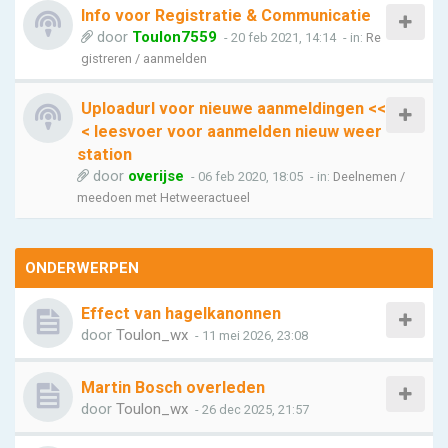
Info voor Registratie & Communicatie
door
Toulon7559
- 20 feb 2021, 14:14
- in:
Re
gistreren / aanmelden
Uploadurl voor nieuwe aanmeldingen <<
< leesvoer voor aanmelden nieuw weer
station
door
overijse
- 06 feb 2020, 18:05
- in:
Deelnemen /
meedoen met Hetweeractueel
ONDERWERPEN
Effect van hagelkanonnen
door
Toulon_wx
- 11 mei 2026, 23:08
Martin Bosch overleden
door
Toulon_wx
- 26 dec 2025, 21:57