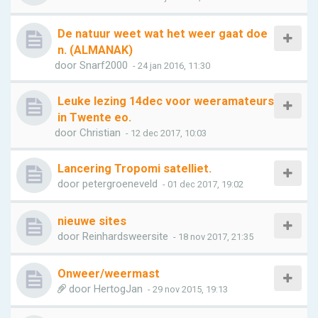
De natuur weet wat het weer gaat doe
n. (ALMANAK)
door
Snarf2000
- 24 jan 2016, 11:30
Leuke lezing 14dec voor weeramateurs
in Twente eo.
door
Christian
- 12 dec 2017, 10:03
Lancering Tropomi satelliet.
door
petergroeneveld
- 01 dec 2017, 19:02
nieuwe sites
door
Reinhardsweersite
- 18 nov 2017, 21:35
Onweer/weermast
door
HertogJan
- 29 nov 2015, 19:13