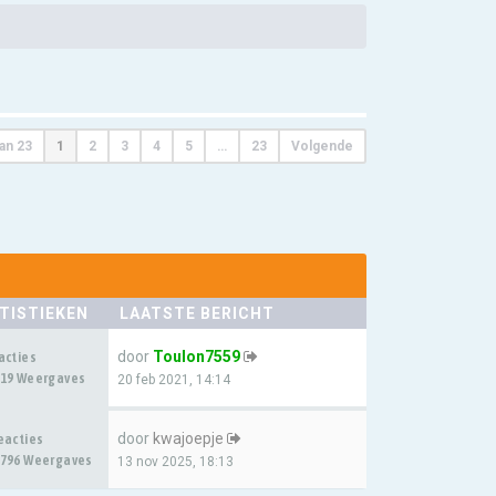
an
23
1
2
3
4
5
…
23
Volgende
TISTIEKEN
LAATSTE BERICHT
door
Toulon7559
acties
19 Weergaves
20 feb 2021, 14:14
door
kwajoepje
eacties
796 Weergaves
13 nov 2025, 18:13