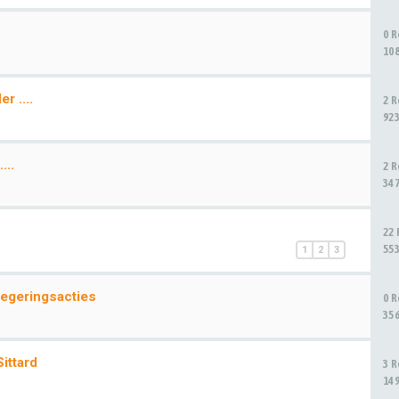
0 
10
 ....
2 
92
...
2 
34
22
55
1
2
3
egeringsacties
0 
35
ittard
3 
14