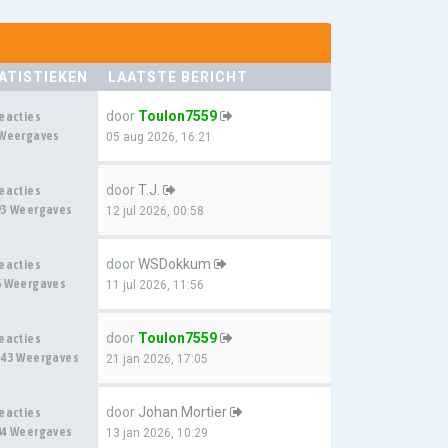
ATISTIEKEN
LAATSTE BERICHT
door
Toulon7559
Reacties
 Weergaves
05 aug 2026, 16:21
door
T.J.
Reacties
93 Weergaves
12 jul 2026, 00:58
door
WSDokkum
Reacties
6 Weergaves
11 jul 2026, 11:56
door
Toulon7559
Reacties
343 Weergaves
21 jan 2026, 17:05
door
Johan Mortier
Reacties
84 Weergaves
13 jan 2026, 10:29