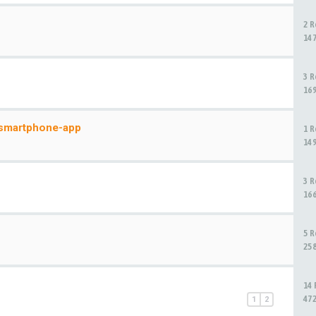
2 
14
3 
16
 smartphone-app
1 
14
3 
16
5 
25
14
47
1
2