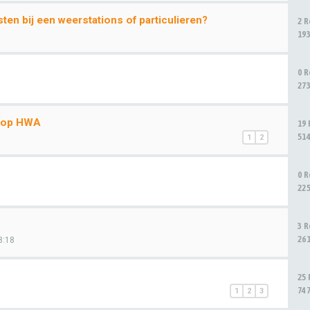
en bij een weerstations of particulieren?
2 
19
0 
27
n op HWA
19
51
1
2
0 
22
3 
26
8:18
25
74
1
2
3