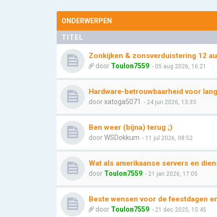
ONDERWERPEN
TITEL
Zonkijken & zonsverduistering 12 a
door
Toulon7559
- 05 aug 2026, 16:21
Hardware-betrouwbaarheid voor lang
door
xatoga5071
- 24 jun 2026, 13:33
Ben weer (bijna) terug ;)
door
WSDokkum
- 11 jul 2026, 08:52
Wat als amerikaanse servers en dien
door
Toulon7559
- 21 jan 2026, 17:05
Beste wensen voor de feestdagen e
door
Toulon7559
- 21 dec 2025, 15:45