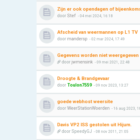
Zijn er ook opendagen of bijeenkomst
door
Stef
- 04 mei 2024, 16:18
Afscheid van weermannen op L1 TV
door
mandersp
- 02 mar 2024, 17:49
Gegevens worden niet weergegeve
door
jwmensink
- 09 mei 2021, 22:48
Droogte & Brandgevaar
door
Toulon7559
- 09 nov 2023, 13:27
goede webhost weersite
door
WeerStationWoerden
- 16 aug 2023, 1
Davis VP2 ISS gestolen uit Hijum.
door
SpeedyGJ
- 08 nov 2011, 21:05