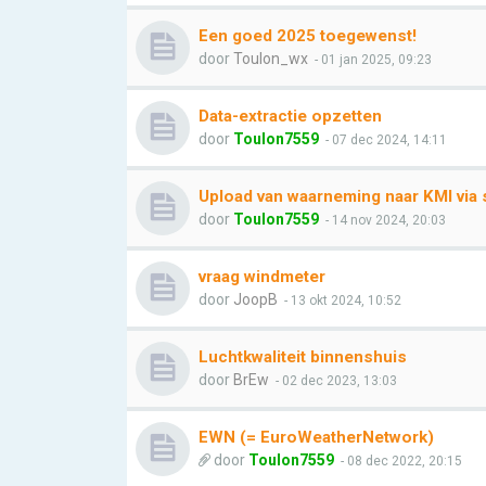
Een goed 2025 toegewenst!
door
Toulon_wx
- 01 jan 2025, 09:23
Data-extractie opzetten
door
Toulon7559
- 07 dec 2024, 14:11
Upload van waarneming naar KMI via
door
Toulon7559
- 14 nov 2024, 20:03
vraag windmeter
door
JoopB
- 13 okt 2024, 10:52
Luchtkwaliteit binnenshuis
door
BrEw
- 02 dec 2023, 13:03
EWN (= EuroWeatherNetwork)
door
Toulon7559
- 08 dec 2022, 20:15