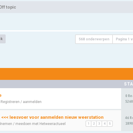
Off topic
ek
568 onderwerpen
Pagina
1
v
STA
e
0 Re
5260
:
Registreren / aanmelden
 <<< leesvoer voor aanmelden nieuw weerstation
46 R
1890
lnemen / meedoen met Hetweeractueel
1
2
3
4
5