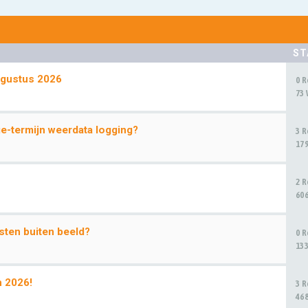
ST
ugustus 2026
0 
73
e-termijn weerdata logging?
3 
17
2 
60
sten buiten beeld?
0 
13
n 2026!
3 
46