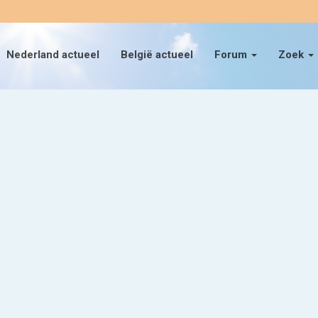
Nederland actueel
België actueel
Forum
Zoek