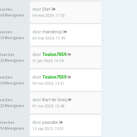
door
Stef
Reacties
365 Weergaves
04 mei 2024, 17:35
door
mandersp
Reacties
315 Weergaves
02 mar 2024, 17:49
door
Toulon7559
 Reacties
415 Weergaves
31 jan 2024, 16:34
door
Toulon7559
Reacties
520 Weergaves
09 nov 2023, 13:27
door
Bart de Goeij
Reacties
123 Weergaves
01 nov 2023, 15:48
door
pascalw
 Reacties
754 Weergaves
13 sep 2023, 13:01