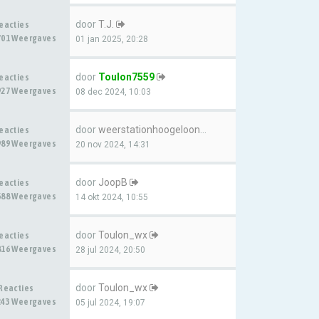
door
T.J.
Reacties
701 Weergaves
01 jan 2025, 20:28
door
Toulon7559
Reacties
927 Weergaves
08 dec 2024, 10:03
door
weerstationhoogeloon
Reacties
989 Weergaves
20 nov 2024, 14:31
door
JoopB
Reacties
688 Weergaves
14 okt 2024, 10:55
door
Toulon_wx
Reacties
816 Weergaves
28 jul 2024, 20:50
door
Toulon_wx
 Reacties
243 Weergaves
05 jul 2024, 19:07