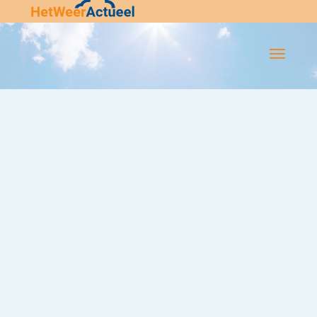
Flip-
Flop
Navigatie