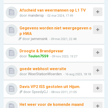
Afscheid van weermannen op L1 TV
door
mandersp
- 02 mar 2024, 17:49
Gegevens worden niet weergegeven o
p HWA
door
jwmensink
- 09 mei 2021, 22:48
Droogte & Brandgevaar
door
Toulon7559
- 09 nov 2023, 13:27
goede webhost weersite
door
WeerStationWoerden
- 16 aug 2023, 18:18
Davis VP2 ISS gestolen uit Hijum.
door
SpeedyGJ
- 08 nov 2011, 21:05
Het weer voor de komende maand