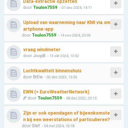
Data-extractie opzetten
door
Toulon7559
- 07 dec 2024, 14:11
Upload van waarneming naar KMI via sm
artphone-app
door
Toulon7559
- 14 nov 2024, 20:03
vraag windmeter
door
JoopB
- 13 okt 2024, 10:52
Luchtkwaliteit binnenshuis
door
BrEw
- 02 dec 2023, 13:03
EWN (= EuroWeatherNetwork)
door
Toulon7559
- 08 dec 2022, 20:15
Zijn er ook opendagen of bijeenkomste
n bij een weerstations of particulieren?
door
Stef
- 04 mei 2024, 16:18