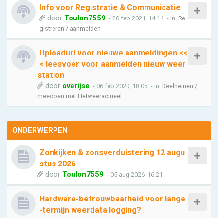
Info voor Registratie & Communicatie
door
Toulon7559
- 20 feb 2021, 14:14
- in:
Re
gistreren / aanmelden
Uploadurl voor nieuwe aanmeldingen <<
< leesvoer voor aanmelden nieuw weer
station
door
overijse
- 06 feb 2020, 18:05
- in:
Deelnemen /
meedoen met Hetweeractueel
ONDERWERPEN
Zonkijken & zonsverduistering 12 augu
stus 2026
door
Toulon7559
- 05 aug 2026, 16:21
Hardware-betrouwbaarheid voor lange
-termijn weerdata logging?