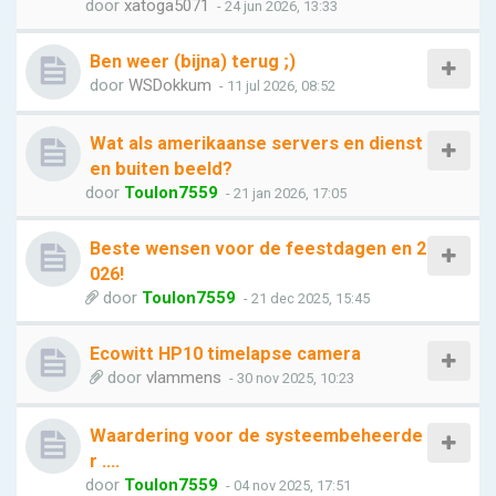
door
xatoga5071
- 24 jun 2026, 13:33
Ben weer (bijna) terug ;)
door
WSDokkum
- 11 jul 2026, 08:52
Wat als amerikaanse servers en dienst
en buiten beeld?
door
Toulon7559
- 21 jan 2026, 17:05
Beste wensen voor de feestdagen en 2
026!
door
Toulon7559
- 21 dec 2025, 15:45
Ecowitt HP10 timelapse camera
door
vlammens
- 30 nov 2025, 10:23
Waardering voor de systeembeheerde
r ....
door
Toulon7559
- 04 nov 2025, 17:51