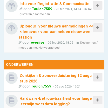
Info voor Registratie & Communicatie
door
Toulon7559
- 20 feb 2021, 14:14
- in:
Re
gistreren / aanmelden
Uploadurl voor nieuwe aanmeldingen <<
< leesvoer voor aanmelden nieuw weer
station
door
overijse
- 06 feb 2020, 18:05
- in:
Deelnemen /
meedoen met Hetweeractueel
ONDERWERPEN
Zonkijken & zonsverduistering 12 augu
stus 2026
door
Toulon7559
- 05 aug 2026, 16:21
Hardware-betrouwbaarheid voor lange
-termijn weerdata logging?