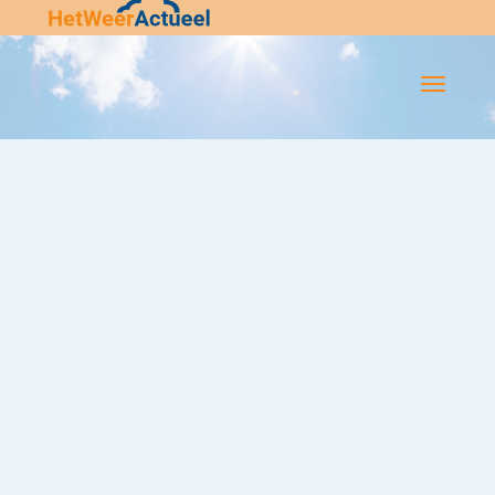
Flip-
Flop
Navigatie