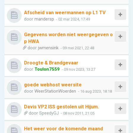
Afscheid van weermannen op L1 TV
door
mandersp
- 02 mar 2024, 17:49
Gegevens worden niet weergegeven o
p HWA
door
jwmensink
- 09 mei 2021, 22:48
Droogte & Brandgevaar
door
Toulon7559
- 09 nov 2023, 13:27
goede webhost weersite
door
WeerStationWoerden
- 16 aug 2023, 18:18
Davis VP2 ISS gestolen uit Hijum.
door
SpeedyGJ
- 08 nov 2011, 21:05
Het weer voor de komende maand