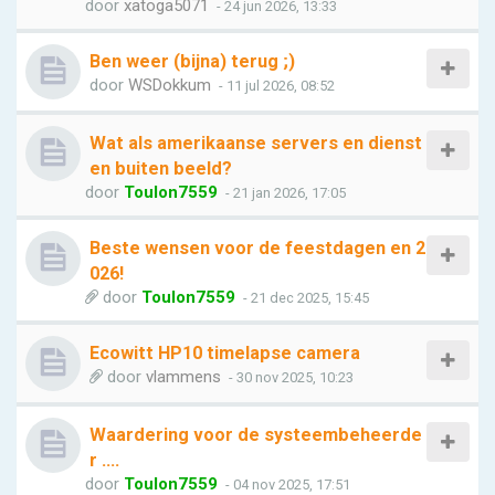
door
xatoga5071
- 24 jun 2026, 13:33
Ben weer (bijna) terug ;)
door
WSDokkum
- 11 jul 2026, 08:52
Wat als amerikaanse servers en dienst
en buiten beeld?
door
Toulon7559
- 21 jan 2026, 17:05
Beste wensen voor de feestdagen en 2
026!
door
Toulon7559
- 21 dec 2025, 15:45
Ecowitt HP10 timelapse camera
door
vlammens
- 30 nov 2025, 10:23
Waardering voor de systeembeheerde
r ....
door
Toulon7559
- 04 nov 2025, 17:51