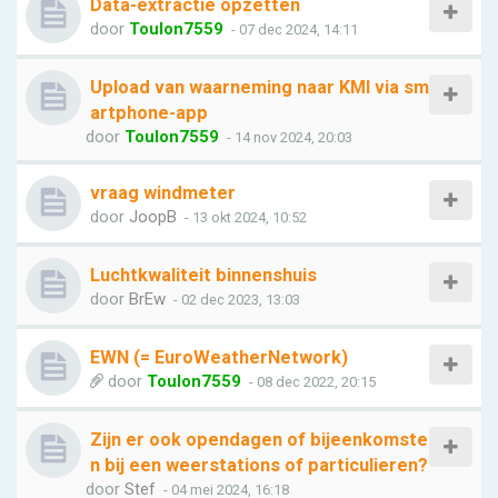
Data-extractie opzetten
door
Toulon7559
- 07 dec 2024, 14:11
Upload van waarneming naar KMI via sm
artphone-app
door
Toulon7559
- 14 nov 2024, 20:03
vraag windmeter
door
JoopB
- 13 okt 2024, 10:52
Luchtkwaliteit binnenshuis
door
BrEw
- 02 dec 2023, 13:03
EWN (= EuroWeatherNetwork)
door
Toulon7559
- 08 dec 2022, 20:15
Zijn er ook opendagen of bijeenkomste
n bij een weerstations of particulieren?
door
Stef
- 04 mei 2024, 16:18