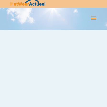
Flip-
Flop
Navigatie