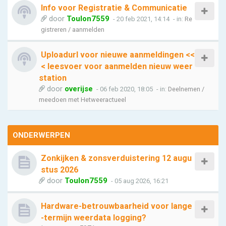
Info voor Registratie & Communicatie
door
Toulon7559
- 20 feb 2021, 14:14
- in:
Re
gistreren / aanmelden
Uploadurl voor nieuwe aanmeldingen <<
< leesvoer voor aanmelden nieuw weer
station
door
overijse
- 06 feb 2020, 18:05
- in:
Deelnemen /
meedoen met Hetweeractueel
ONDERWERPEN
Zonkijken & zonsverduistering 12 augu
stus 2026
door
Toulon7559
- 05 aug 2026, 16:21
Hardware-betrouwbaarheid voor lange
-termijn weerdata logging?