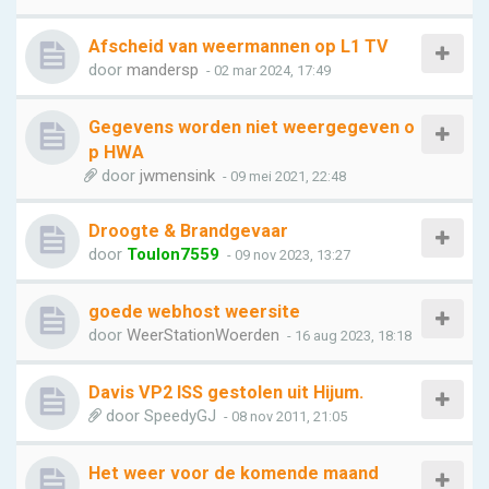
Afscheid van weermannen op L1 TV
door
mandersp
- 02 mar 2024, 17:49
Gegevens worden niet weergegeven o
p HWA
door
jwmensink
- 09 mei 2021, 22:48
Droogte & Brandgevaar
door
Toulon7559
- 09 nov 2023, 13:27
goede webhost weersite
door
WeerStationWoerden
- 16 aug 2023, 18:18
Davis VP2 ISS gestolen uit Hijum.
door
SpeedyGJ
- 08 nov 2011, 21:05
Het weer voor de komende maand