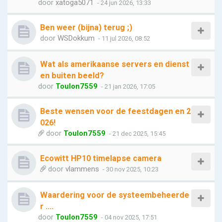
door
xatoga5071
- 24 jun 2026, 13:33
Ben weer (bijna) terug ;)
door
WSDokkum
- 11 jul 2026, 08:52
Wat als amerikaanse servers en dienst
en buiten beeld?
door
Toulon7559
- 21 jan 2026, 17:05
Beste wensen voor de feestdagen en 2
026!
door
Toulon7559
- 21 dec 2025, 15:45
Ecowitt HP10 timelapse camera
door
vlammens
- 30 nov 2025, 10:23
Waardering voor de systeembeheerde
r ....
door
Toulon7559
- 04 nov 2025, 17:51