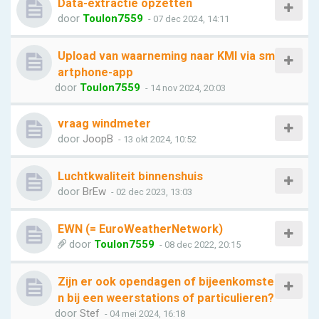
Data-extractie opzetten
door
Toulon7559
- 07 dec 2024, 14:11
Upload van waarneming naar KMI via sm
artphone-app
door
Toulon7559
- 14 nov 2024, 20:03
vraag windmeter
door
JoopB
- 13 okt 2024, 10:52
Luchtkwaliteit binnenshuis
door
BrEw
- 02 dec 2023, 13:03
EWN (= EuroWeatherNetwork)
door
Toulon7559
- 08 dec 2022, 20:15
Zijn er ook opendagen of bijeenkomste
n bij een weerstations of particulieren?
door
Stef
- 04 mei 2024, 16:18