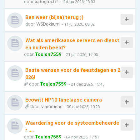
door
xatoga5071
- 24 jun 2026, 13:33
Ben weer (bijna) terug ;)
door
WSDokkum
- 11 jul 2026, 08:52
Wat als amerikaanse servers en dienst
en buiten beeld?
door
Toulon7559
- 21 jan 2026, 17:05
Beste wensen voor de feestdagen en 2
026!
door
Toulon7559
- 21 dec 2025, 15:45
Ecowitt HP10 timelapse camera
door
vlammens
- 30 nov 2025, 10:23
Waardering voor de systeembeheerde
r ....
door
Toulon7559
- 04 nov 2025, 17:51