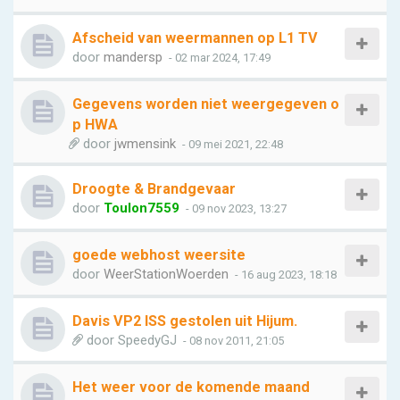
Afscheid van weermannen op L1 TV
door
mandersp
- 02 mar 2024, 17:49
Gegevens worden niet weergegeven o
p HWA
door
jwmensink
- 09 mei 2021, 22:48
Droogte & Brandgevaar
door
Toulon7559
- 09 nov 2023, 13:27
goede webhost weersite
door
WeerStationWoerden
- 16 aug 2023, 18:18
Davis VP2 ISS gestolen uit Hijum.
door
SpeedyGJ
- 08 nov 2011, 21:05
Het weer voor de komende maand