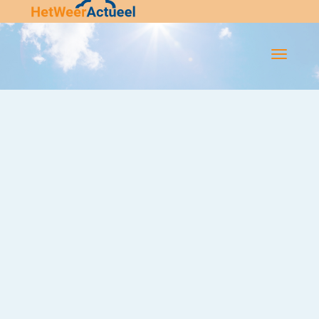
Flip-
Flop
Navigatie