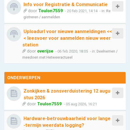
Info voor Registratie & Communicatie
door
Toulon7559
- 20 feb 2021, 14:14
- in:
Re
gistreren / aanmelden
Uploadurl voor nieuwe aanmeldingen <<
< leesvoer voor aanmelden nieuw weer
station
door
overijse
- 06 feb 2020, 18:05
- in:
Deelnemen /
meedoen met Hetweeractueel
ONDERWERPEN
Zonkijken & zonsverduistering 12 augu
stus 2026
door
Toulon7559
- 05 aug 2026, 16:21
Hardware-betrouwbaarheid voor lange
-termijn weerdata logging?