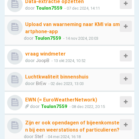
Data-extractie opzetten
door
Toulon7559
- 07 dec 2024, 14:11
Upload van waarneming naar KMI via sm
artphone-app
door
Toulon7559
- 14 nov 2024, 20:03
vraag windmeter
door
JoopB
- 13 okt 2024, 10:52
Luchtkwaliteit binnenshuis
door
BrEw
- 02 dec 2023, 13:03
EWN (= EuroWeatherNetwork)
door
Toulon7559
- 08 dec 2022, 20:15
Zijn er ook opendagen of bijeenkomste
n bij een weerstations of particulieren?
door
Stef
- 04 mei 2024, 16:18