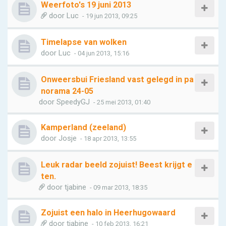
Weerfoto's 19 juni 2013
door
Luc
- 19 jun 2013, 09:25
Timelapse van wolken
door
Luc
- 04 jun 2013, 15:16
Onweersbui Friesland vast gelegd in pa
norama 24-05
door
SpeedyGJ
- 25 mei 2013, 01:40
Kamperland (zeeland)
door
Josje
- 18 apr 2013, 13:55
Leuk radar beeld zojuist! Beest krijgt e
ten.
door
tjabine
- 09 mar 2013, 18:35
Zojuist een halo in Heerhugowaard
door
tjabine
- 10 feb 2013, 16:21