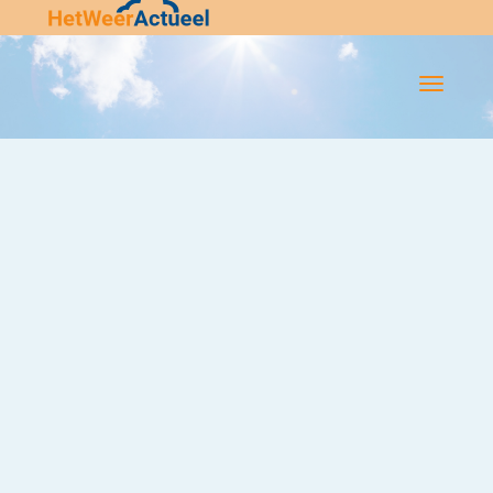
Flip-
Flop
Navigatie