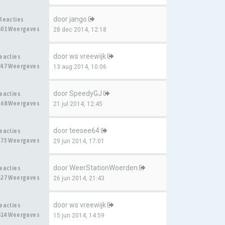
door
jango
 Reacties
601 Weergaves
28 dec 2014, 12:18
door
ws vreewijk
Reacties
747 Weergaves
13 aug 2014, 10:06
door
SpeedyGJ
Reacties
468 Weergaves
21 jul 2014, 12:45
door
teesee64
Reacties
473 Weergaves
29 jun 2014, 17:01
door
WeerStationWoerden
Reacties
527 Weergaves
26 jun 2014, 21:43
door
ws vreewijk
Reacties
614 Weergaves
15 jun 2014, 14:59