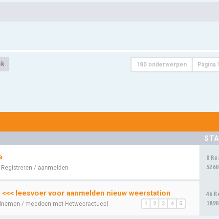
ek
180 onderwerpen
Pagina
STA
e
0 Re
5260
:
Registreren / aanmelden
 <<< leesvoer voor aanmelden nieuw weerstation
46 R
1890
lnemen / meedoen met Hetweeractueel
1
2
3
4
5