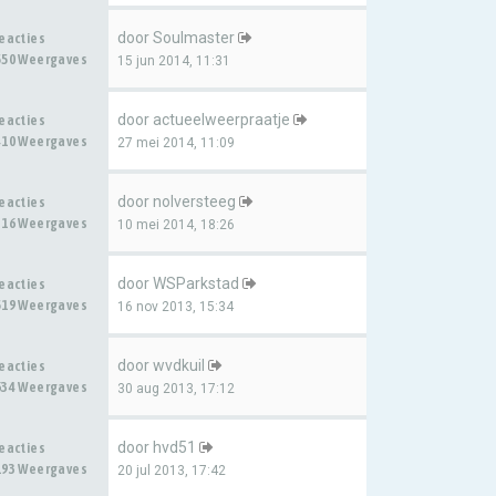
door
Soulmaster
Reacties
550 Weergaves
15 jun 2014, 11:31
door
actueelweerpraatje
Reacties
410 Weergaves
27 mei 2014, 11:09
door
nolversteeg
Reacties
316 Weergaves
10 mei 2014, 18:26
door
WSParkstad
Reacties
519 Weergaves
16 nov 2013, 15:34
door
wvdkuil
Reacties
634 Weergaves
30 aug 2013, 17:12
door
hvd51
Reacties
193 Weergaves
20 jul 2013, 17:42