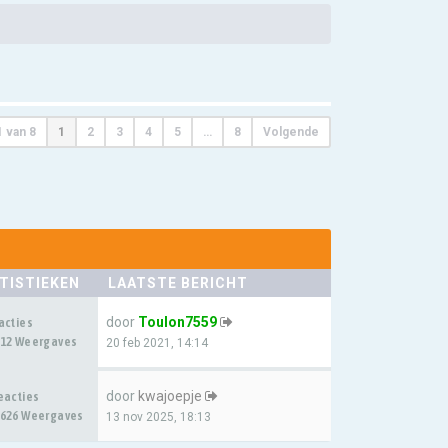
1
van
8
1
2
3
4
5
…
8
Volgende
TISTIEKEN
LAATSTE BERICHT
door
Toulon7559
acties
12 Weergaves
20 feb 2021, 14:14
door
kwajoepje
eacties
626 Weergaves
13 nov 2025, 18:13