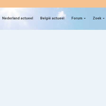
Nederland actueel
België actueel
Forum
Zoek