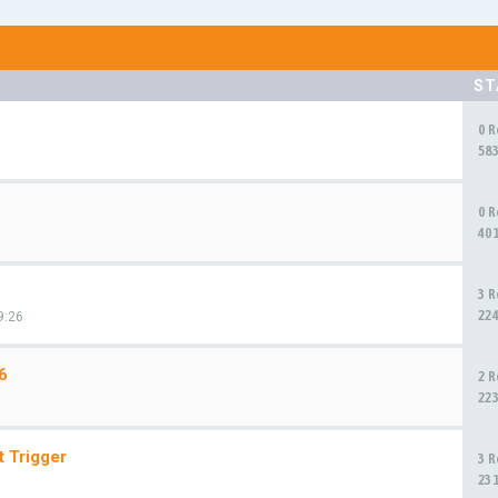
ST
0 
58
0 
40
3 
22
9:26
6
2 
22
 Trigger
3 
23