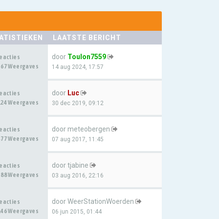
ATISTIEKEN
LAATSTE BERICHT
door
Toulon7559
Reacties
367 Weergaves
14 aug 2024, 17:57
door
Luc
Reacties
124 Weergaves
30 dec 2019, 09:12
door
meteobergen
Reacties
477 Weergaves
07 aug 2017, 11:45
door
tjabine
Reacties
388 Weergaves
03 aug 2016, 22:16
door
WeerStationWoerden
Reacties
146 Weergaves
06 jun 2015, 01:44