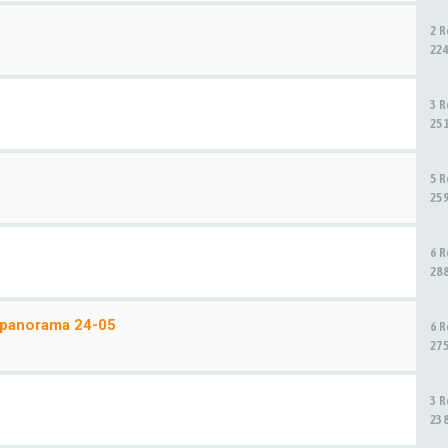
2 
22
3 
25
5 
25
6 
28
n panorama 24-05
6 
27
3 
23