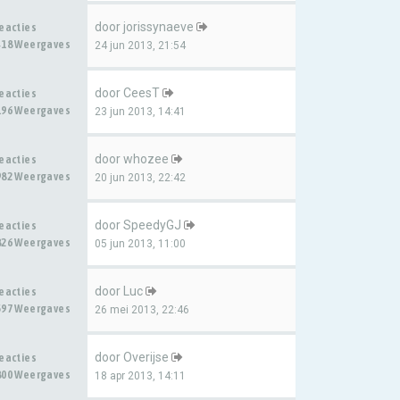
door
jorissynaeve
Reacties
418 Weergaves
24 jun 2013, 21:54
door
CeesT
Reacties
196 Weergaves
23 jun 2013, 14:41
door
whozee
Reacties
982 Weergaves
20 jun 2013, 22:42
door
SpeedyGJ
Reacties
826 Weergaves
05 jun 2013, 11:00
door
Luc
Reacties
597 Weergaves
26 mei 2013, 22:46
door
Overijse
Reacties
800 Weergaves
18 apr 2013, 14:11