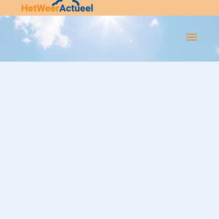
Flip-
Flop
Navigatie