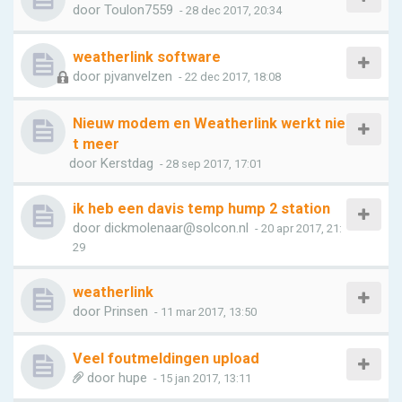
door
Toulon7559
- 28 dec 2017, 20:34
weatherlink software
door
pjvanvelzen
- 22 dec 2017, 18:08
Nieuw modem en Weatherlink werkt nie
t meer
door
Kerstdag
- 28 sep 2017, 17:01
ik heb een davis temp hump 2 station
door
dickmolenaar@solcon.nl
- 20 apr 2017, 21:
29
weatherlink
door
Prinsen
- 11 mar 2017, 13:50
Veel foutmeldingen upload
door
hupe
- 15 jan 2017, 13:11