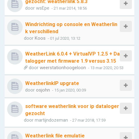
gezocht: weatherlink 5.8.3
door
wsEpe
- 21 mar 2014, 18:56
Windrichting op console en Weatherlin
k verschillend
door
Koos
- 01 jul 2020, 13:12
WeatherLink 6.0.4 + VirtualVP 1.2.5 + Da
talogger met firmware 1.9 versus 3.15
door
weerstationhoogeloon
- 13 mar 2020, 20:53
WeatherlinkIP upgrate
door
osjohn
- 15 jan 2020, 00:09
software weatherlink voor ip dataloger
gezocht
door
martijndozeman
- 27 mar 2018, 17:59
Weatherlink file emulatie