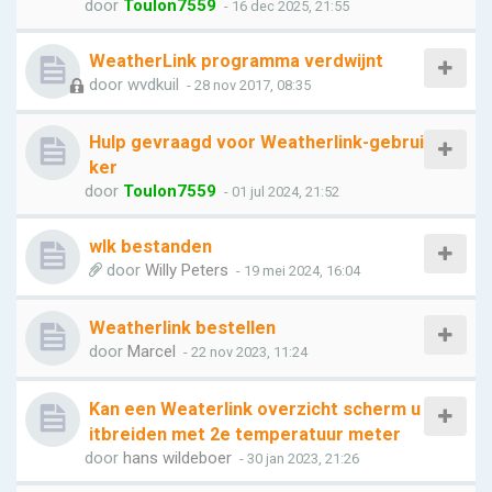
door
Toulon7559
- 16 dec 2025, 21:55
WeatherLink programma verdwijnt
door
wvdkuil
- 28 nov 2017, 08:35
Hulp gevraagd voor Weatherlink-gebrui
ker
door
Toulon7559
- 01 jul 2024, 21:52
wlk bestanden
door
Willy Peters
- 19 mei 2024, 16:04
Weatherlink bestellen
door
Marcel
- 22 nov 2023, 11:24
Kan een Weaterlink overzicht scherm u
itbreiden met 2e temperatuur meter
door
hans wildeboer
- 30 jan 2023, 21:26