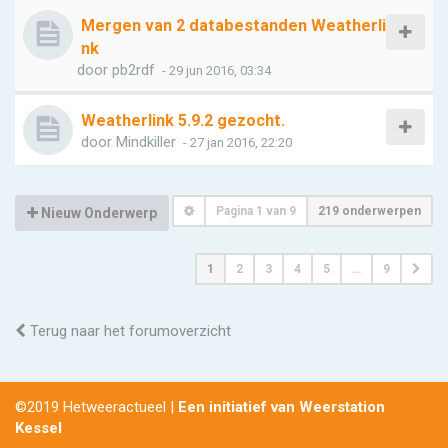
Mergen van 2 databestanden Weatherli
nk
door
pb2rdf
- 29 jun 2016, 03:34
Weatherlink 5.9.2 gezocht.
door
Mindkiller
- 27 jan 2016, 22:20
Pagina
1
van
9
219 onderwerpen
Nieuw Onderwerp
1
2
3
4
5
…
9
Terug naar het forumoverzicht
©2019 Hetweeractueel |
Een initiatief van Weerstation
Kessel