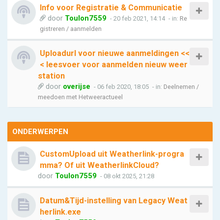
Info voor Registratie & Communicatie
door
Toulon7559
- 20 feb 2021, 14:14
- in:
Re
gistreren / aanmelden
Uploadurl voor nieuwe aanmeldingen <<
< leesvoer voor aanmelden nieuw weer
station
door
overijse
- 06 feb 2020, 18:05
- in:
Deelnemen /
meedoen met Hetweeractueel
ONDERWERPEN
CustomUpload uit Weatherlink-progra
mma? Of uit WeatherlinkCloud?
door
Toulon7559
- 08 okt 2025, 21:28
Datum&Tijd-instelling van Legacy Weat
herlink.exe